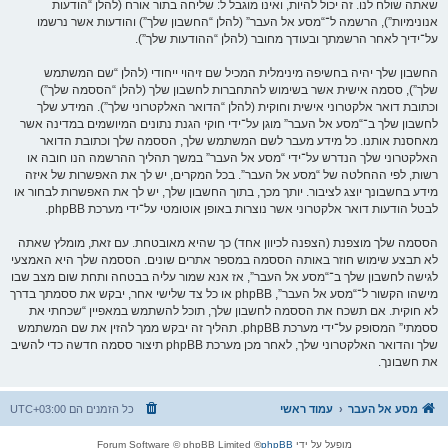
שאתה שולח לנו. זה יכול להיות, ואינו מוגבל ל: שליחה בתור אורח (להלן “הודעות
אנונימיות”), הרשמה ל־“מסע אל העבר” (להלן “החשבון שלך”) והודעות אשר נרשמו
על־ידיך לאחר הרשמתך ובעודך מחובר (להלן “ההודעות שלך”).
החשבון שלך יהיה בחשיפה מינימלית המכיל שם זיהוי ייחודי (להלן “שם המשתמש
שלך”), ססמה אישית אשר בשימוש להתחברות לחשבון שלך (להלן “הססמה שלך”)
וכתובת דואר אלקטרוני אישית וחוקית (להלן “הדואר האלקטרוני שלך”). המידע שלך
לחשבון שלך ב־“מסע אל העבר” מוגן על־ידי חוקי הגנת נתונים המיושמים במדינה אשר
מאחסנת אותנו. כל מידע מעבר לשם המשתמש שלך, הססמה שלך וכתובת הדואר
האלקטרוני שלך הנדרש על־ידי “מסע אל העבר” במשך תהליך ההרשמה הנו חובה או
רשות, לפי ההחלטה של “מסע אל העבר”. בכל המקרים, יש לך את האפשרות של איזה
מידע בחשבונך יוצג לציבור. יותך מכך, בתוך החשבון שלך, יש לך את האפשרות לבחור או
לבטל הודעות דואר אלקטרוני אשר נוצרות באופן אוטומטי על־ידי מערכת phpBB.
הססמה שלך מוצפנת (הצפנה לכיוון אחד) כך שהיא מאובטחת. עם זאת, מומלץ שאתה
לא תבצע שימוש חוזר באותה הססמה במספר אתרים שונים. הססמה שלך היא האמצעי
לגישה לחשבון שלך ב־“מסע אל העבר”, אז אנא שמור עליה בבטחה ותחת שום מצב שבו
מישהו הקשור ל־“מסע אל העבר”, phpBB או כל צד שלישי אחר, יבקש את ססמתך בדרך
לא חוקית. אם תשכח את הססמה לחשבון שלך, תוכל להשתמש במאפיין “שכחתי את
ססמתי” המסופק על־ידי מערכת phpBB. תהליך זה יבקש ממך להזין את שם המשתמש
שלך והדואר האלקטרוני שלך, לאחר מכן מערכת phpBB תיצור ססמה חדשה כדי להשיב
את חשבונך.
מסע אל העבר
עמוד ראשי
כל הזמנים הם
UTC+03:00
מופעל על ידי
phpBB
® Forum Software © phpBB Limited