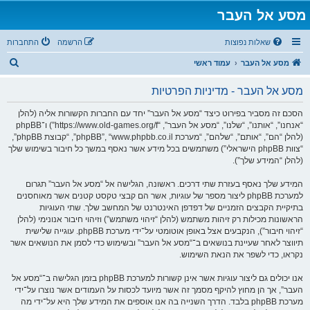
מסע אל העבר
שאלות נפוצות
הרשמה
התחברות
ח
מסע אל העבר
עמוד ראשי
י
מסע אל העבר - מדיניות הפרטיות
פ
ו
הסכם זה מסביר בפירוט כיצד “מסע אל העבר” יחד עם החברות הקשורות אליה (להלן
“אנחנו”, “אותנו”, “שלנו”, “מסע אל העבר”, “https://www.old-games.org/f”) ו־phpBB
ש
(להלן “הם”, “אותם”, “שלהם”, “מערכת phpBB”, “www.phpbb.co.il”, “קבוצת phpBB”,
“צוות phpBB הישראלי”) משתמשים בכל מידע אשר נאסף במשך כל חיבור בשימוש שלך
(להלן “המידע שלך”).
המידע שלך נאסף בעזרת שתי דרכים. ראשונה, הגלישה אל “מסע אל העבר” תגרום
למערכת phpBB ליצור מספר של עוגיות, אשר הם קבצי טקסט קטנים אשר מאוחסנים
בתיקיית הקבצים הזמניים של דפדפן האינטרנט של המחשב שלך. שתי העוגיות
הראשונות מכילות רק זיהות משתמש (להלן “זיהוי משתמש”) וזיהוי חיבור אנונימי (להלן
“זיהוי חיבור”), הנקבעים אצל באופן אוטומטי על־ידי מערכת phpBB. עוגייה שלישית
תיווצר לאחר שעיינת בנושאים ב־“מסע אל העבר” ובשימוש כדי לסמן את הנושאים אשר
נקראו, כדי לשפר את הנאת השימוש.
אנו יכולים גם ליצור עוגיות אשר אינן קשורות למערכת phpBB בזמן הגלישה ב־“מסע אל
העבר”, אך הן מחוץ להיקף מסמך זה אשר מיועד לכסות על העמודים אשר נוצרו על־ידי
מערכת phpBB בלבד. הדרך השנייה בה אנו אוספים את המידע שלך היא על־ידי מה