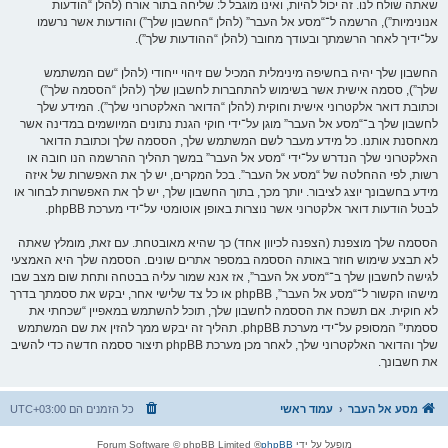
שאתה שולח לנו. זה יכול להיות, ואינו מוגבל ל: שליחה בתור אורח (להלן “הודעות
אנונימיות”), הרשמה ל־“מסע אל העבר” (להלן “החשבון שלך”) והודעות אשר נרשמו
על־ידיך לאחר הרשמתך ובעודך מחובר (להלן “ההודעות שלך”).
החשבון שלך יהיה בחשיפה מינימלית המכיל שם זיהוי ייחודי (להלן “שם המשתמש
שלך”), ססמה אישית אשר בשימוש להתחברות לחשבון שלך (להלן “הססמה שלך”)
וכתובת דואר אלקטרוני אישית וחוקית (להלן “הדואר האלקטרוני שלך”). המידע שלך
לחשבון שלך ב־“מסע אל העבר” מוגן על־ידי חוקי הגנת נתונים המיושמים במדינה אשר
מאחסנת אותנו. כל מידע מעבר לשם המשתמש שלך, הססמה שלך וכתובת הדואר
האלקטרוני שלך הנדרש על־ידי “מסע אל העבר” במשך תהליך ההרשמה הנו חובה או
רשות, לפי ההחלטה של “מסע אל העבר”. בכל המקרים, יש לך את האפשרות של איזה
מידע בחשבונך יוצג לציבור. יותך מכך, בתוך החשבון שלך, יש לך את האפשרות לבחור או
לבטל הודעות דואר אלקטרוני אשר נוצרות באופן אוטומטי על־ידי מערכת phpBB.
הססמה שלך מוצפנת (הצפנה לכיוון אחד) כך שהיא מאובטחת. עם זאת, מומלץ שאתה
לא תבצע שימוש חוזר באותה הססמה במספר אתרים שונים. הססמה שלך היא האמצעי
לגישה לחשבון שלך ב־“מסע אל העבר”, אז אנא שמור עליה בבטחה ותחת שום מצב שבו
מישהו הקשור ל־“מסע אל העבר”, phpBB או כל צד שלישי אחר, יבקש את ססמתך בדרך
לא חוקית. אם תשכח את הססמה לחשבון שלך, תוכל להשתמש במאפיין “שכחתי את
ססמתי” המסופק על־ידי מערכת phpBB. תהליך זה יבקש ממך להזין את שם המשתמש
שלך והדואר האלקטרוני שלך, לאחר מכן מערכת phpBB תיצור ססמה חדשה כדי להשיב
את חשבונך.
מסע אל העבר
עמוד ראשי
כל הזמנים הם
UTC+03:00
מופעל על ידי
phpBB
® Forum Software © phpBB Limited