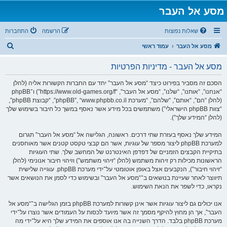
מסע אל העבר
שאלות נפוצות
הרשמה
התחברות
ח
מסע אל העבר
עמוד ראשי
י
מסע אל העבר - מדיניות הפרטיות
פ
ו
הסכם זה מסביר בפירוט כיצד “מסע אל העבר” יחד עם החברות הקשורות אליה (להלן
“אנחנו”, “אותנו”, “שלנו”, “מסע אל העבר”, “https://www.old-games.org/f”) ו־phpBB
ש
(להלן “הם”, “אותם”, “שלהם”, “מערכת phpBB”, “www.phpbb.co.il”, “קבוצת phpBB”,
“צוות phpBB הישראלי”) משתמשים בכל מידע אשר נאסף במשך כל חיבור בשימוש שלך
(להלן “המידע שלך”).
המידע שלך נאסף בעזרת שתי דרכים. ראשונה, הגלישה אל “מסע אל העבר” תגרום
למערכת phpBB ליצור מספר של עוגיות, אשר הם קבצי טקסט קטנים אשר מאוחסנים
בתיקיית הקבצים הזמניים של דפדפן האינטרנט של המחשב שלך. שתי העוגיות
הראשונות מכילות רק זיהות משתמש (להלן “זיהוי משתמש”) וזיהוי חיבור אנונימי (להלן
“זיהוי חיבור”), הנקבעים אצל באופן אוטומטי על־ידי מערכת phpBB. עוגייה שלישית
תיווצר לאחר שעיינת בנושאים ב־“מסע אל העבר” ובשימוש כדי לסמן את הנושאים אשר
נקראו, כדי לשפר את הנאת השימוש.
אנו יכולים גם ליצור עוגיות אשר אינן קשורות למערכת phpBB בזמן הגלישה ב־“מסע אל
העבר”, אך הן מחוץ להיקף מסמך זה אשר מיועד לכסות על העמודים אשר נוצרו על־ידי
מערכת phpBB בלבד. הדרך השנייה בה אנו אוספים את המידע שלך היא על־ידי מה