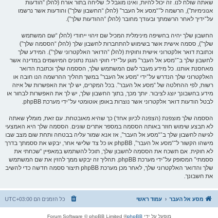
שאתה שולח לנו. זה יכול להיות, ואינו מוגבל ל: שליחה בתור אורח (להלן “הודעות
אנונימיות”), הרשמה ל־“מסע אל העבר” (להלן “החשבון שלך”) והודעות אשר נרשמו
על־ידיך לאחר הרשמתך ובעודך מחובר (להלן “ההודעות שלך”).
החשבון שלך יהיה בחשיפה מינימלית המכיל שם זיהוי ייחודי (להלן “שם המשתמש
שלך”), ססמה אישית אשר בשימוש להתחברות לחשבון שלך (להלן “הססמה שלך”)
וכתובת דואר אלקטרוני אישית וחוקית (להלן “הדואר האלקטרוני שלך”). המידע שלך
לחשבון שלך ב־“מסע אל העבר” מוגן על־ידי חוקי הגנת נתונים המיושמים במדינה אשר
מאחסנת אותנו. כל מידע מעבר לשם המשתמש שלך, הססמה שלך וכתובת הדואר
האלקטרוני שלך הנדרש על־ידי “מסע אל העבר” במשך תהליך ההרשמה הנו חובה או
רשות, לפי ההחלטה של “מסע אל העבר”. בכל המקרים, יש לך את האפשרות של איזה
מידע בחשבונך יוצג לציבור. יותך מכך, בתוך החשבון שלך, יש לך את האפשרות לבחור או
לבטל הודעות דואר אלקטרוני אשר נוצרות באופן אוטומטי על־ידי מערכת phpBB.
הססמה שלך מוצפנת (הצפנה לכיוון אחד) כך שהיא מאובטחת. עם זאת, מומלץ שאתה
לא תבצע שימוש חוזר באותה הססמה במספר אתרים שונים. הססמה שלך היא האמצעי
לגישה לחשבון שלך ב־“מסע אל העבר”, אז אנא שמור עליה בבטחה ותחת שום מצב שבו
מישהו הקשור ל־“מסע אל העבר”, phpBB או כל צד שלישי אחר, יבקש את ססמתך בדרך
לא חוקית. אם תשכח את הססמה לחשבון שלך, תוכל להשתמש במאפיין “שכחתי את
ססמתי” המסופק על־ידי מערכת phpBB. תהליך זה יבקש ממך להזין את שם המשתמש
שלך והדואר האלקטרוני שלך, לאחר מכן מערכת phpBB תיצור ססמה חדשה כדי להשיב
את חשבונך.
מסע אל העבר
עמוד ראשי
כל הזמנים הם
UTC+03:00
מופעל על ידי
phpBB
® Forum Software © phpBB Limited