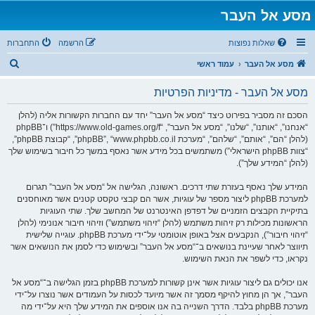
מסע אל העבר
שאלות נפוצות
הרשמה
התחברות
ח
מסע אל העבר
עמוד ראשי
י
מסע אל העבר - מדיניות הפרטיות
פ
ו
הסכם זה מסביר בפירוט כיצד “מסע אל העבר” יחד עם החברות הקשורות אליה (להלן
“אנחנו”, “אותנו”, “שלנו”, “מסע אל העבר”, “https://www.old-games.org/f”) ו־phpBB
ש
(להלן “הם”, “אותם”, “שלהם”, “מערכת phpBB”, “www.phpbb.co.il”, “קבוצת phpBB”,
“צוות phpBB הישראלי”) משתמשים בכל מידע אשר נאסף במשך כל חיבור בשימוש שלך
(להלן “המידע שלך”).
המידע שלך נאסף בעזרת שתי דרכים. ראשונה, הגלישה אל “מסע אל העבר” תגרום
למערכת phpBB ליצור מספר של עוגיות, אשר הם קבצי טקסט קטנים אשר מאוחסנים
בתיקיית הקבצים הזמניים של דפדפן האינטרנט של המחשב שלך. שתי העוגיות
הראשונות מכילות רק זיהות משתמש (להלן “זיהוי משתמש”) וזיהוי חיבור אנונימי (להלן
“זיהוי חיבור”), הנקבעים אצל באופן אוטומטי על־ידי מערכת phpBB. עוגייה שלישית
תיווצר לאחר שעיינת בנושאים ב־“מסע אל העבר” ובשימוש כדי לסמן את הנושאים אשר
נקראו, כדי לשפר את הנאת השימוש.
אנו יכולים גם ליצור עוגיות אשר אינן קשורות למערכת phpBB בזמן הגלישה ב־“מסע אל
העבר”, אך הן מחוץ להיקף מסמך זה אשר מיועד לכסות על העמודים אשר נוצרו על־ידי
מערכת phpBB בלבד. הדרך השנייה בה אנו אוספים את המידע שלך היא על־ידי מה