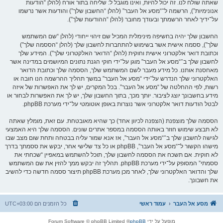
שאתה שולח לנו. זה יכול להיות, ואינו מוגבל ל: שליחה בתור אורח (להלן “הודעות
אנונימיות”), הרשמה ל־“מסע אל העבר” (להלן “החשבון שלך”) והודעות אשר נרשמו
על־ידיך לאחר הרשמתך ובעודך מחובר (להלן “ההודעות שלך”).
החשבון שלך יהיה בחשיפה מינימלית המכיל שם זיהוי ייחודי (להלן “שם המשתמש
שלך”), ססמה אישית אשר בשימוש להתחברות לחשבון שלך (להלן “הססמה שלך”)
וכתובת דואר אלקטרוני אישית וחוקית (להלן “הדואר האלקטרוני שלך”). המידע שלך
לחשבון שלך ב־“מסע אל העבר” מוגן על־ידי חוקי הגנת נתונים המיושמים במדינה אשר
מאחסנת אותנו. כל מידע מעבר לשם המשתמש שלך, הססמה שלך וכתובת הדואר
האלקטרוני שלך הנדרש על־ידי “מסע אל העבר” במשך תהליך ההרשמה הנו חובה או
רשות, לפי ההחלטה של “מסע אל העבר”. בכל המקרים, יש לך את האפשרות של איזה
מידע בחשבונך יוצג לציבור. יותך מכך, בתוך החשבון שלך, יש לך את האפשרות לבחור או
לבטל הודעות דואר אלקטרוני אשר נוצרות באופן אוטומטי על־ידי מערכת phpBB.
הססמה שלך מוצפנת (הצפנה לכיוון אחד) כך שהיא מאובטחת. עם זאת, מומלץ שאתה
לא תבצע שימוש חוזר באותה הססמה במספר אתרים שונים. הססמה שלך היא האמצעי
לגישה לחשבון שלך ב־“מסע אל העבר”, אז אנא שמור עליה בבטחה ותחת שום מצב שבו
מישהו הקשור ל־“מסע אל העבר”, phpBB או כל צד שלישי אחר, יבקש את ססמתך בדרך
לא חוקית. אם תשכח את הססמה לחשבון שלך, תוכל להשתמש במאפיין “שכחתי את
ססמתי” המסופק על־ידי מערכת phpBB. תהליך זה יבקש ממך להזין את שם המשתמש
שלך והדואר האלקטרוני שלך, לאחר מכן מערכת phpBB תיצור ססמה חדשה כדי להשיב
את חשבונך.
מסע אל העבר
עמוד ראשי
כל הזמנים הם
UTC+03:00
מופעל על ידי
phpBB
® Forum Software © phpBB Limited