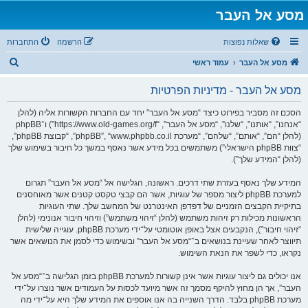
מסע אל העבר
שאלות נפוצות
הרשמה
התחברות
ח
מסע אל העבר
עמוד ראשי
י
מסע אל העבר - מדיניות הפרטיות
פ
ו
הסכם זה מסביר בפירוט כיצד “מסע אל העבר” יחד עם החברות הקשורות אליה (להלן
“אנחנו”, “אותנו”, “שלנו”, “מסע אל העבר”, “https://www.old-games.org/f”) ו־phpBB
ש
(להלן “הם”, “אותם”, “שלהם”, “מערכת phpBB”, “www.phpbb.co.il”, “קבוצת phpBB”,
“צוות phpBB הישראלי”) משתמשים בכל מידע אשר נאסף במשך כל חיבור בשימוש שלך
(להלן “המידע שלך”).
המידע שלך נאסף בעזרת שתי דרכים. ראשונה, הגלישה אל “מסע אל העבר” תגרום
למערכת phpBB ליצור מספר של עוגיות, אשר הם קבצי טקסט קטנים אשר מאוחסנים
בתיקיית הקבצים הזמניים של דפדפן האינטרנט של המחשב שלך. שתי העוגיות
הראשונות מכילות רק זיהות משתמש (להלן “זיהוי משתמש”) וזיהוי חיבור אנונימי (להלן
“זיהוי חיבור”), הנקבעים אצל באופן אוטומטי על־ידי מערכת phpBB. עוגייה שלישית
תיווצר לאחר שעיינת בנושאים ב־“מסע אל העבר” ובשימוש כדי לסמן את הנושאים אשר
נקראו, כדי לשפר את הנאת השימוש.
אנו יכולים גם ליצור עוגיות אשר אינן קשורות למערכת phpBB בזמן הגלישה ב־“מסע אל
העבר”, אך הן מחוץ להיקף מסמך זה אשר מיועד לכסות על העמודים אשר נוצרו על־ידי
מערכת phpBB בלבד. הדרך השנייה בה אנו אוספים את המידע שלך היא על־ידי מה