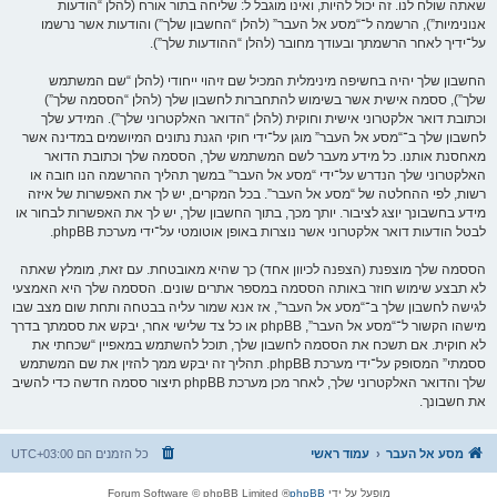
שאתה שולח לנו. זה יכול להיות, ואינו מוגבל ל: שליחה בתור אורח (להלן “הודעות
אנונימיות”), הרשמה ל־“מסע אל העבר” (להלן “החשבון שלך”) והודעות אשר נרשמו
על־ידיך לאחר הרשמתך ובעודך מחובר (להלן “ההודעות שלך”).
החשבון שלך יהיה בחשיפה מינימלית המכיל שם זיהוי ייחודי (להלן “שם המשתמש
שלך”), ססמה אישית אשר בשימוש להתחברות לחשבון שלך (להלן “הססמה שלך”)
וכתובת דואר אלקטרוני אישית וחוקית (להלן “הדואר האלקטרוני שלך”). המידע שלך
לחשבון שלך ב־“מסע אל העבר” מוגן על־ידי חוקי הגנת נתונים המיושמים במדינה אשר
מאחסנת אותנו. כל מידע מעבר לשם המשתמש שלך, הססמה שלך וכתובת הדואר
האלקטרוני שלך הנדרש על־ידי “מסע אל העבר” במשך תהליך ההרשמה הנו חובה או
רשות, לפי ההחלטה של “מסע אל העבר”. בכל המקרים, יש לך את האפשרות של איזה
מידע בחשבונך יוצג לציבור. יותך מכך, בתוך החשבון שלך, יש לך את האפשרות לבחור או
לבטל הודעות דואר אלקטרוני אשר נוצרות באופן אוטומטי על־ידי מערכת phpBB.
הססמה שלך מוצפנת (הצפנה לכיוון אחד) כך שהיא מאובטחת. עם זאת, מומלץ שאתה
לא תבצע שימוש חוזר באותה הססמה במספר אתרים שונים. הססמה שלך היא האמצעי
לגישה לחשבון שלך ב־“מסע אל העבר”, אז אנא שמור עליה בבטחה ותחת שום מצב שבו
מישהו הקשור ל־“מסע אל העבר”, phpBB או כל צד שלישי אחר, יבקש את ססמתך בדרך
לא חוקית. אם תשכח את הססמה לחשבון שלך, תוכל להשתמש במאפיין “שכחתי את
ססמתי” המסופק על־ידי מערכת phpBB. תהליך זה יבקש ממך להזין את שם המשתמש
שלך והדואר האלקטרוני שלך, לאחר מכן מערכת phpBB תיצור ססמה חדשה כדי להשיב
את חשבונך.
מסע אל העבר
עמוד ראשי
כל הזמנים הם
UTC+03:00
מופעל על ידי
phpBB
® Forum Software © phpBB Limited