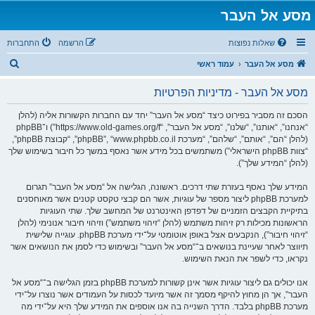
מסע אל העבר
שאלות נפוצות
הרשמה
התחברות
ח
מסע אל העבר
עמוד ראשי
י
מסע אל העבר - מדיניות הפרטיות
פ
ו
הסכם זה מסביר בפירוט כיצד “מסע אל העבר” יחד עם החברות הקשורות אליה (להלן
“אנחנו”, “אותנו”, “שלנו”, “מסע אל העבר”, “https://www.old-games.org/f”) ו־phpBB
ש
(להלן “הם”, “אותם”, “שלהם”, “מערכת phpBB”, “www.phpbb.co.il”, “קבוצת phpBB”,
“צוות phpBB הישראלי”) משתמשים בכל מידע אשר נאסף במשך כל חיבור בשימוש שלך
(להלן “המידע שלך”).
המידע שלך נאסף בעזרת שתי דרכים. ראשונה, הגלישה אל “מסע אל העבר” תגרום
למערכת phpBB ליצור מספר של עוגיות, אשר הם קבצי טקסט קטנים אשר מאוחסנים
בתיקיית הקבצים הזמניים של דפדפן האינטרנט של המחשב שלך. שתי העוגיות
הראשונות מכילות רק זיהות משתמש (להלן “זיהוי משתמש”) וזיהוי חיבור אנונימי (להלן
“זיהוי חיבור”), הנקבעים אצל באופן אוטומטי על־ידי מערכת phpBB. עוגייה שלישית
תיווצר לאחר שעיינת בנושאים ב־“מסע אל העבר” ובשימוש כדי לסמן את הנושאים אשר
נקראו, כדי לשפר את הנאת השימוש.
אנו יכולים גם ליצור עוגיות אשר אינן קשורות למערכת phpBB בזמן הגלישה ב־“מסע אל
העבר”, אך הן מחוץ להיקף מסמך זה אשר מיועד לכסות על העמודים אשר נוצרו על־ידי
מערכת phpBB בלבד. הדרך השנייה בה אנו אוספים את המידע שלך היא על־ידי מה