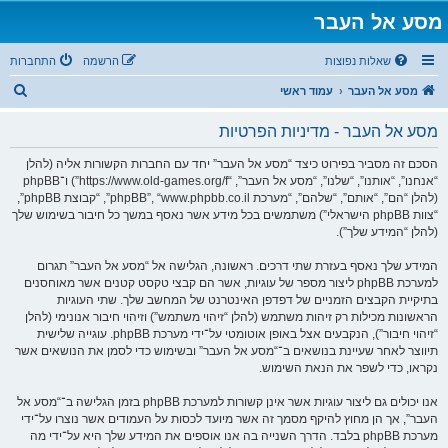
מסע אל העבר
שאלות נפוצות
הרשמה
התחברות
ח
מסע אל העבר
עמוד ראשי
י
מסע אל העבר - מדיניות הפרטיות
פ
ו
הסכם זה מסביר בפירוט כיצד “מסע אל העבר” יחד עם החברות הקשורות אליה (להלן
“אנחנו”, “אותנו”, “שלנו”, “מסע אל העבר”, “https://www.old-games.org/f”) ו־phpBB
ש
(להלן “הם”, “אותם”, “שלהם”, “מערכת phpBB”, “www.phpbb.co.il”, “קבוצת phpBB”,
“צוות phpBB הישראלי”) משתמשים בכל מידע אשר נאסף במשך כל חיבור בשימוש שלך
(להלן “המידע שלך”).
המידע שלך נאסף בעזרת שתי דרכים. ראשונה, הגלישה אל “מסע אל העבר” תגרום
למערכת phpBB ליצור מספר של עוגיות, אשר הם קבצי טקסט קטנים אשר מאוחסנים
בתיקיית הקבצים הזמניים של דפדפן האינטרנט של המחשב שלך. שתי העוגיות
הראשונות מכילות רק זיהות משתמש (להלן “זיהוי משתמש”) וזיהוי חיבור אנונימי (להלן
“זיהוי חיבור”), הנקבעים אצל באופן אוטומטי על־ידי מערכת phpBB. עוגייה שלישית
תיווצר לאחר שעיינת בנושאים ב־“מסע אל העבר” ובשימוש כדי לסמן את הנושאים אשר
נקראו, כדי לשפר את הנאת השימוש.
אנו יכולים גם ליצור עוגיות אשר אינן קשורות למערכת phpBB בזמן הגלישה ב־“מסע אל
העבר”, אך הן מחוץ להיקף מסמך זה אשר מיועד לכסות על העמודים אשר נוצרו על־ידי
מערכת phpBB בלבד. הדרך השנייה בה אנו אוספים את המידע שלך היא על־ידי מה