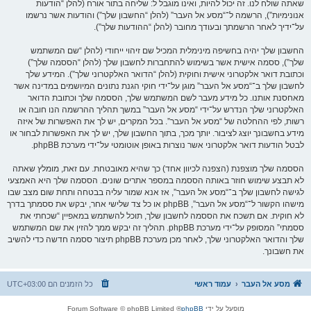
שאתה שולח לנו. זה יכול להיות, ואינו מוגבל ל: שליחה בתור אורח (להלן “הודעות
אנונימיות”), הרשמה ל־“מסע אל העבר” (להלן “החשבון שלך”) והודעות אשר נרשמו
על־ידיך לאחר הרשמתך ובעודך מחובר (להלן “ההודעות שלך”).
החשבון שלך יהיה בחשיפה מינימלית המכיל שם זיהוי ייחודי (להלן “שם המשתמש
שלך”), ססמה אישית אשר בשימוש להתחברות לחשבון שלך (להלן “הססמה שלך”)
וכתובת דואר אלקטרוני אישית וחוקית (להלן “הדואר האלקטרוני שלך”). המידע שלך
לחשבון שלך ב־“מסע אל העבר” מוגן על־ידי חוקי הגנת נתונים המיושמים במדינה אשר
מאחסנת אותנו. כל מידע מעבר לשם המשתמש שלך, הססמה שלך וכתובת הדואר
האלקטרוני שלך הנדרש על־ידי “מסע אל העבר” במשך תהליך ההרשמה הנו חובה או
רשות, לפי ההחלטה של “מסע אל העבר”. בכל המקרים, יש לך את האפשרות של איזה
מידע בחשבונך יוצג לציבור. יותך מכך, בתוך החשבון שלך, יש לך את האפשרות לבחור או
לבטל הודעות דואר אלקטרוני אשר נוצרות באופן אוטומטי על־ידי מערכת phpBB.
הססמה שלך מוצפנת (הצפנה לכיוון אחד) כך שהיא מאובטחת. עם זאת, מומלץ שאתה
לא תבצע שימוש חוזר באותה הססמה במספר אתרים שונים. הססמה שלך היא האמצעי
לגישה לחשבון שלך ב־“מסע אל העבר”, אז אנא שמור עליה בבטחה ותחת שום מצב שבו
מישהו הקשור ל־“מסע אל העבר”, phpBB או כל צד שלישי אחר, יבקש את ססמתך בדרך
לא חוקית. אם תשכח את הססמה לחשבון שלך, תוכל להשתמש במאפיין “שכחתי את
ססמתי” המסופק על־ידי מערכת phpBB. תהליך זה יבקש ממך להזין את שם המשתמש
שלך והדואר האלקטרוני שלך, לאחר מכן מערכת phpBB תיצור ססמה חדשה כדי להשיב
את חשבונך.
מסע אל העבר
עמוד ראשי
כל הזמנים הם
UTC+03:00
מופעל על ידי
phpBB
® Forum Software © phpBB Limited