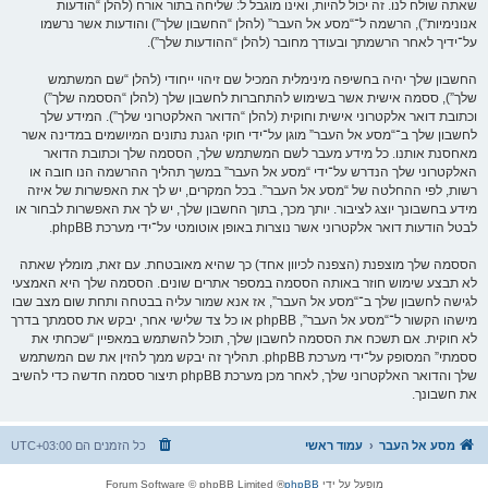
שאתה שולח לנו. זה יכול להיות, ואינו מוגבל ל: שליחה בתור אורח (להלן “הודעות
אנונימיות”), הרשמה ל־“מסע אל העבר” (להלן “החשבון שלך”) והודעות אשר נרשמו
על־ידיך לאחר הרשמתך ובעודך מחובר (להלן “ההודעות שלך”).
החשבון שלך יהיה בחשיפה מינימלית המכיל שם זיהוי ייחודי (להלן “שם המשתמש
שלך”), ססמה אישית אשר בשימוש להתחברות לחשבון שלך (להלן “הססמה שלך”)
וכתובת דואר אלקטרוני אישית וחוקית (להלן “הדואר האלקטרוני שלך”). המידע שלך
לחשבון שלך ב־“מסע אל העבר” מוגן על־ידי חוקי הגנת נתונים המיושמים במדינה אשר
מאחסנת אותנו. כל מידע מעבר לשם המשתמש שלך, הססמה שלך וכתובת הדואר
האלקטרוני שלך הנדרש על־ידי “מסע אל העבר” במשך תהליך ההרשמה הנו חובה או
רשות, לפי ההחלטה של “מסע אל העבר”. בכל המקרים, יש לך את האפשרות של איזה
מידע בחשבונך יוצג לציבור. יותך מכך, בתוך החשבון שלך, יש לך את האפשרות לבחור או
לבטל הודעות דואר אלקטרוני אשר נוצרות באופן אוטומטי על־ידי מערכת phpBB.
הססמה שלך מוצפנת (הצפנה לכיוון אחד) כך שהיא מאובטחת. עם זאת, מומלץ שאתה
לא תבצע שימוש חוזר באותה הססמה במספר אתרים שונים. הססמה שלך היא האמצעי
לגישה לחשבון שלך ב־“מסע אל העבר”, אז אנא שמור עליה בבטחה ותחת שום מצב שבו
מישהו הקשור ל־“מסע אל העבר”, phpBB או כל צד שלישי אחר, יבקש את ססמתך בדרך
לא חוקית. אם תשכח את הססמה לחשבון שלך, תוכל להשתמש במאפיין “שכחתי את
ססמתי” המסופק על־ידי מערכת phpBB. תהליך זה יבקש ממך להזין את שם המשתמש
שלך והדואר האלקטרוני שלך, לאחר מכן מערכת phpBB תיצור ססמה חדשה כדי להשיב
את חשבונך.
מסע אל העבר
עמוד ראשי
כל הזמנים הם
UTC+03:00
מופעל על ידי
phpBB
® Forum Software © phpBB Limited