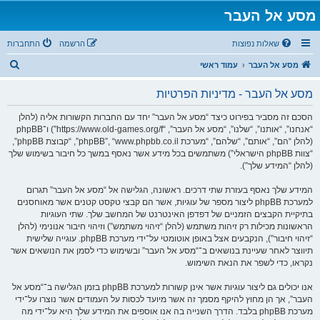
מסע אל העבר
שאלות נפוצות
הרשמה
התחברות
ח
מסע אל העבר
עמוד ראשי
י
מסע אל העבר - מדיניות הפרטיות
פ
ו
הסכם זה מסביר בפירוט כיצד “מסע אל העבר” יחד עם החברות הקשורות אליה (להלן
“אנחנו”, “אותנו”, “שלנו”, “מסע אל העבר”, “https://www.old-games.org/f”) ו־phpBB
ש
(להלן “הם”, “אותם”, “שלהם”, “מערכת phpBB”, “www.phpbb.co.il”, “קבוצת phpBB”,
“צוות phpBB הישראלי”) משתמשים בכל מידע אשר נאסף במשך כל חיבור בשימוש שלך
(להלן “המידע שלך”).
המידע שלך נאסף בעזרת שתי דרכים. ראשונה, הגלישה אל “מסע אל העבר” תגרום
למערכת phpBB ליצור מספר של עוגיות, אשר הם קבצי טקסט קטנים אשר מאוחסנים
בתיקיית הקבצים הזמניים של דפדפן האינטרנט של המחשב שלך. שתי העוגיות
הראשונות מכילות רק זיהות משתמש (להלן “זיהוי משתמש”) וזיהוי חיבור אנונימי (להלן
“זיהוי חיבור”), הנקבעים אצל באופן אוטומטי על־ידי מערכת phpBB. עוגייה שלישית
תיווצר לאחר שעיינת בנושאים ב־“מסע אל העבר” ובשימוש כדי לסמן את הנושאים אשר
נקראו, כדי לשפר את הנאת השימוש.
אנו יכולים גם ליצור עוגיות אשר אינן קשורות למערכת phpBB בזמן הגלישה ב־“מסע אל
העבר”, אך הן מחוץ להיקף מסמך זה אשר מיועד לכסות על העמודים אשר נוצרו על־ידי
מערכת phpBB בלבד. הדרך השנייה בה אנו אוספים את המידע שלך היא על־ידי מה