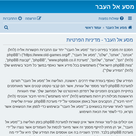
מסע אל העבר
שאלות נפוצות
הרשמה
התחברות
ח
מסע אל העבר
עמוד ראשי
י
מסע אל העבר - מדיניות הפרטיות
פ
ו
הסכם זה מסביר בפירוט כיצד “מסע אל העבר” יחד עם החברות הקשורות אליה (להלן
“אנחנו”, “אותנו”, “שלנו”, “מסע אל העבר”, “https://www.old-games.org/f”) ו־phpBB
ש
(להלן “הם”, “אותם”, “שלהם”, “מערכת phpBB”, “www.phpbb.co.il”, “קבוצת phpBB”,
“צוות phpBB הישראלי”) משתמשים בכל מידע אשר נאסף במשך כל חיבור בשימוש שלך
(להלן “המידע שלך”).
המידע שלך נאסף בעזרת שתי דרכים. ראשונה, הגלישה אל “מסע אל העבר” תגרום
למערכת phpBB ליצור מספר של עוגיות, אשר הם קבצי טקסט קטנים אשר מאוחסנים
בתיקיית הקבצים הזמניים של דפדפן האינטרנט של המחשב שלך. שתי העוגיות
הראשונות מכילות רק זיהות משתמש (להלן “זיהוי משתמש”) וזיהוי חיבור אנונימי (להלן
“זיהוי חיבור”), הנקבעים אצל באופן אוטומטי על־ידי מערכת phpBB. עוגייה שלישית
תיווצר לאחר שעיינת בנושאים ב־“מסע אל העבר” ובשימוש כדי לסמן את הנושאים אשר
נקראו, כדי לשפר את הנאת השימוש.
אנו יכולים גם ליצור עוגיות אשר אינן קשורות למערכת phpBB בזמן הגלישה ב־“מסע אל
העבר”, אך הן מחוץ להיקף מסמך זה אשר מיועד לכסות על העמודים אשר נוצרו על־ידי
מערכת phpBB בלבד. הדרך השנייה בה אנו אוספים את המידע שלך היא על־ידי מה