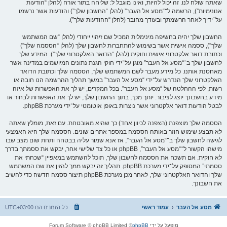
שאתה שולח לנו. זה יכול להיות, ואינו מוגבל ל: שליחה בתור אורח (להלן “הודעות
אנונימיות”), הרשמה ל־“מסע אל העבר” (להלן “החשבון שלך”) והודעות אשר נרשמו
על־ידיך לאחר הרשמתך ובעודך מחובר (להלן “ההודעות שלך”).
החשבון שלך יהיה בחשיפה מינימלית המכיל שם זיהוי ייחודי (להלן “שם המשתמש
שלך”), ססמה אישית אשר בשימוש להתחברות לחשבון שלך (להלן “הססמה שלך”)
וכתובת דואר אלקטרוני אישית וחוקית (להלן “הדואר האלקטרוני שלך”). המידע שלך
לחשבון שלך ב־“מסע אל העבר” מוגן על־ידי חוקי הגנת נתונים המיושמים במדינה אשר
מאחסנת אותנו. כל מידע מעבר לשם המשתמש שלך, הססמה שלך וכתובת הדואר
האלקטרוני שלך הנדרש על־ידי “מסע אל העבר” במשך תהליך ההרשמה הנו חובה או
רשות, לפי ההחלטה של “מסע אל העבר”. בכל המקרים, יש לך את האפשרות של איזה
מידע בחשבונך יוצג לציבור. יותך מכך, בתוך החשבון שלך, יש לך את האפשרות לבחור או
לבטל הודעות דואר אלקטרוני אשר נוצרות באופן אוטומטי על־ידי מערכת phpBB.
הססמה שלך מוצפנת (הצפנה לכיוון אחד) כך שהיא מאובטחת. עם זאת, מומלץ שאתה
לא תבצע שימוש חוזר באותה הססמה במספר אתרים שונים. הססמה שלך היא האמצעי
לגישה לחשבון שלך ב־“מסע אל העבר”, אז אנא שמור עליה בבטחה ותחת שום מצב שבו
מישהו הקשור ל־“מסע אל העבר”, phpBB או כל צד שלישי אחר, יבקש את ססמתך בדרך
לא חוקית. אם תשכח את הססמה לחשבון שלך, תוכל להשתמש במאפיין “שכחתי את
ססמתי” המסופק על־ידי מערכת phpBB. תהליך זה יבקש ממך להזין את שם המשתמש
שלך והדואר האלקטרוני שלך, לאחר מכן מערכת phpBB תיצור ססמה חדשה כדי להשיב
את חשבונך.
מסע אל העבר
עמוד ראשי
כל הזמנים הם
UTC+03:00
מופעל על ידי
phpBB
® Forum Software © phpBB Limited