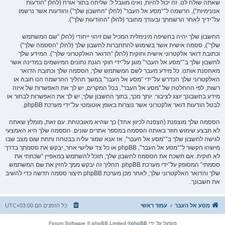
שאתה שולח לנו. זה יכול להיות, ואינו מוגבל ל: שליחה בתור אורח (להלן “הודעות
אנונימיות”), הרשמה ל־“מסע אל העבר” (להלן “החשבון שלך”) והודעות אשר נרשמו
על־ידיך לאחר הרשמתך ובעודך מחובר (להלן “ההודעות שלך”).
החשבון שלך יהיה בחשיפה מינימלית המכיל שם זיהוי ייחודי (להלן “שם המשתמש
שלך”), ססמה אישית אשר בשימוש להתחברות לחשבון שלך (להלן “הססמה שלך”)
וכתובת דואר אלקטרוני אישית וחוקית (להלן “הדואר האלקטרוני שלך”). המידע שלך
לחשבון שלך ב־“מסע אל העבר” מוגן על־ידי חוקי הגנת נתונים המיושמים במדינה אשר
מאחסנת אותנו. כל מידע מעבר לשם המשתמש שלך, הססמה שלך וכתובת הדואר
האלקטרוני שלך הנדרש על־ידי “מסע אל העבר” במשך תהליך ההרשמה הנו חובה או
רשות, לפי ההחלטה של “מסע אל העבר”. בכל המקרים, יש לך את האפשרות של איזה
מידע בחשבונך יוצג לציבור. יותך מכך, בתוך החשבון שלך, יש לך את האפשרות לבחור או
לבטל הודעות דואר אלקטרוני אשר נוצרות באופן אוטומטי על־ידי מערכת phpBB.
הססמה שלך מוצפנת (הצפנה לכיוון אחד) כך שהיא מאובטחת. עם זאת, מומלץ שאתה
לא תבצע שימוש חוזר באותה הססמה במספר אתרים שונים. הססמה שלך היא האמצעי
לגישה לחשבון שלך ב־“מסע אל העבר”, אז אנא שמור עליה בבטחה ותחת שום מצב שבו
מישהו הקשור ל־“מסע אל העבר”, phpBB או כל צד שלישי אחר, יבקש את ססמתך בדרך
לא חוקית. אם תשכח את הססמה לחשבון שלך, תוכל להשתמש במאפיין “שכחתי את
ססמתי” המסופק על־ידי מערכת phpBB. תהליך זה יבקש ממך להזין את שם המשתמש
שלך והדואר האלקטרוני שלך, לאחר מכן מערכת phpBB תיצור ססמה חדשה כדי להשיב
את חשבונך.
מסע אל העבר
עמוד ראשי
כל הזמנים הם
UTC+03:00
מופעל על ידי
phpBB
® Forum Software © phpBB Limited