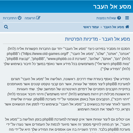
מסע אל העבר
שאלות נפוצות
הרשמה
התחברות
ח
מסע אל העבר
עמוד ראשי
י
מסע אל העבר - מדיניות הפרטיות
פ
ו
הסכם זה מסביר בפירוט כיצד “מסע אל העבר” יחד עם החברות הקשורות אליה (להלן
“אנחנו”, “אותנו”, “שלנו”, “מסע אל העבר”, “https://www.old-games.org/f”) ו־phpBB
ש
(להלן “הם”, “אותם”, “שלהם”, “מערכת phpBB”, “www.phpbb.co.il”, “קבוצת phpBB”,
“צוות phpBB הישראלי”) משתמשים בכל מידע אשר נאסף במשך כל חיבור בשימוש שלך
(להלן “המידע שלך”).
המידע שלך נאסף בעזרת שתי דרכים. ראשונה, הגלישה אל “מסע אל העבר” תגרום
למערכת phpBB ליצור מספר של עוגיות, אשר הם קבצי טקסט קטנים אשר מאוחסנים
בתיקיית הקבצים הזמניים של דפדפן האינטרנט של המחשב שלך. שתי העוגיות
הראשונות מכילות רק זיהות משתמש (להלן “זיהוי משתמש”) וזיהוי חיבור אנונימי (להלן
“זיהוי חיבור”), הנקבעים אצל באופן אוטומטי על־ידי מערכת phpBB. עוגייה שלישית
תיווצר לאחר שעיינת בנושאים ב־“מסע אל העבר” ובשימוש כדי לסמן את הנושאים אשר
נקראו, כדי לשפר את הנאת השימוש.
אנו יכולים גם ליצור עוגיות אשר אינן קשורות למערכת phpBB בזמן הגלישה ב־“מסע אל
העבר”, אך הן מחוץ להיקף מסמך זה אשר מיועד לכסות על העמודים אשר נוצרו על־ידי
מערכת phpBB בלבד. הדרך השנייה בה אנו אוספים את המידע שלך היא על־ידי מה