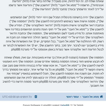
שאתה שולח לנו. זה יכול להיות, ואינו מוגבל ל: שליחה בתור אורח (להלן “הודעות
אנונימיות”), הרשמה ל־“מסע אל העבר” (להלן “החשבון שלך”) והודעות אשר נרשמו
על־ידיך לאחר הרשמתך ובעודך מחובר (להלן “ההודעות שלך”).
החשבון שלך יהיה בחשיפה מינימלית המכיל שם זיהוי ייחודי (להלן “שם המשתמש
שלך”), ססמה אישית אשר בשימוש להתחברות לחשבון שלך (להלן “הססמה שלך”)
וכתובת דואר אלקטרוני אישית וחוקית (להלן “הדואר האלקטרוני שלך”). המידע שלך
לחשבון שלך ב־“מסע אל העבר” מוגן על־ידי חוקי הגנת נתונים המיושמים במדינה אשר
מאחסנת אותנו. כל מידע מעבר לשם המשתמש שלך, הססמה שלך וכתובת הדואר
האלקטרוני שלך הנדרש על־ידי “מסע אל העבר” במשך תהליך ההרשמה הנו חובה או
רשות, לפי ההחלטה של “מסע אל העבר”. בכל המקרים, יש לך את האפשרות של איזה
מידע בחשבונך יוצג לציבור. יותך מכך, בתוך החשבון שלך, יש לך את האפשרות לבחור או
לבטל הודעות דואר אלקטרוני אשר נוצרות באופן אוטומטי על־ידי מערכת phpBB.
הססמה שלך מוצפנת (הצפנה לכיוון אחד) כך שהיא מאובטחת. עם זאת, מומלץ שאתה
לא תבצע שימוש חוזר באותה הססמה במספר אתרים שונים. הססמה שלך היא האמצעי
לגישה לחשבון שלך ב־“מסע אל העבר”, אז אנא שמור עליה בבטחה ותחת שום מצב שבו
מישהו הקשור ל־“מסע אל העבר”, phpBB או כל צד שלישי אחר, יבקש את ססמתך בדרך
לא חוקית. אם תשכח את הססמה לחשבון שלך, תוכל להשתמש במאפיין “שכחתי את
ססמתי” המסופק על־ידי מערכת phpBB. תהליך זה יבקש ממך להזין את שם המשתמש
שלך והדואר האלקטרוני שלך, לאחר מכן מערכת phpBB תיצור ססמה חדשה כדי להשיב
את חשבונך.
מסע אל העבר
עמוד ראשי
כל הזמנים הם
UTC+03:00
מופעל על ידי
phpBB
® Forum Software © phpBB Limited