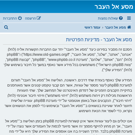
מסע אל העבר
שאלות נפוצות
הרשמה
התחברות
ח
מסע אל העבר
עמוד ראשי
י
מסע אל העבר - מדיניות הפרטיות
פ
ו
הסכם זה מסביר בפירוט כיצד “מסע אל העבר” יחד עם החברות הקשורות אליה (להלן
“אנחנו”, “אותנו”, “שלנו”, “מסע אל העבר”, “https://www.old-games.org/f”) ו־phpBB
ש
(להלן “הם”, “אותם”, “שלהם”, “מערכת phpBB”, “www.phpbb.co.il”, “קבוצת phpBB”,
“צוות phpBB הישראלי”) משתמשים בכל מידע אשר נאסף במשך כל חיבור בשימוש שלך
(להלן “המידע שלך”).
המידע שלך נאסף בעזרת שתי דרכים. ראשונה, הגלישה אל “מסע אל העבר” תגרום
למערכת phpBB ליצור מספר של עוגיות, אשר הם קבצי טקסט קטנים אשר מאוחסנים
בתיקיית הקבצים הזמניים של דפדפן האינטרנט של המחשב שלך. שתי העוגיות
הראשונות מכילות רק זיהות משתמש (להלן “זיהוי משתמש”) וזיהוי חיבור אנונימי (להלן
“זיהוי חיבור”), הנקבעים אצל באופן אוטומטי על־ידי מערכת phpBB. עוגייה שלישית
תיווצר לאחר שעיינת בנושאים ב־“מסע אל העבר” ובשימוש כדי לסמן את הנושאים אשר
נקראו, כדי לשפר את הנאת השימוש.
אנו יכולים גם ליצור עוגיות אשר אינן קשורות למערכת phpBB בזמן הגלישה ב־“מסע אל
העבר”, אך הן מחוץ להיקף מסמך זה אשר מיועד לכסות על העמודים אשר נוצרו על־ידי
מערכת phpBB בלבד. הדרך השנייה בה אנו אוספים את המידע שלך היא על־ידי מה