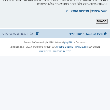
אנא וודא שקראת כל כללי פורום בזמן שאתה גולש במערכת.
תנאי שימוש
|
מדיניות הפרטיות
הרשמה
מסע אל העבר
עמוד ראשי
כל הזמנים הם
UTC+03:00
מופעל על ידי
phpBB
® Forum Software © phpBB Limited
מבוסס על
phpBB.co.il - פורומים בעברית
. כל הזכויות שמורות © 2017 - phpBB.co.il.
מדיניות הפרטיות
|
תנאי שימוש