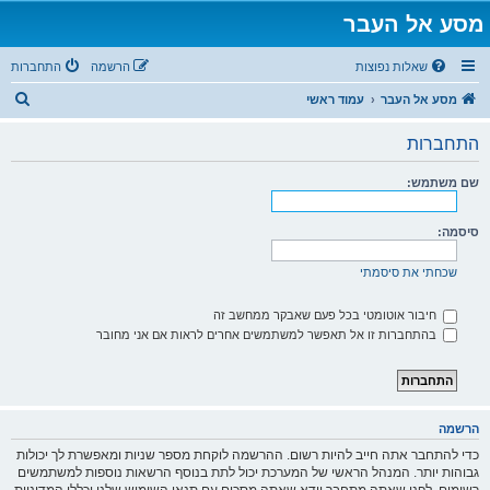
מסע אל העבר
שאלות נפוצות
הרשמה
התחברות
ח
מסע אל העבר
עמוד ראשי
י
התחברות
פ
ו
שם משתמש:
ש
סיסמה:
שכחתי את סיסמתי
חיבור אוטומטי בכל פעם שאבקר ממחשב זה
בהתחברות זו אל תאפשר למשתמשים אחרים לראות אם אני מחובר
הרשמה
כדי להתחבר אתה חייב להיות רשום. ההרשמה לוקחת מספר שניות ומאפשרת לך יכולות
גבוהות יותר. המנהל הראשי של המערכת יכול לתת בנוסף הרשאות נוספות למשתמשים
רשומים. לפני שאתה מתחבר וודא שאתה מסכים עם תנאי השימוש שלנו וכללי המדיניות.