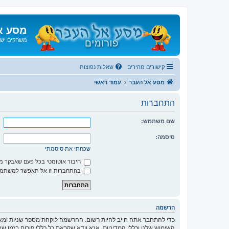
מסע א
משחקים ישנ
קישורים מהירים
שאלות נפוצות
מסע אל העבר
עמוד ראשי
התחברות
שם משתמש:
סיסמה:
שכחתי את סיסמתי
חיבור אוטומטי בכל פעם שאבקר 
בהתחברות זו אל תאפשר למשתמשי
הרשמה
כדי להתחבר אתה חייב להיות רשום. ההרשמה לוקחת מספר שניות ומא
השימוש שלנו וכללי המדיניות. אנא וודא שקראת כל כללי פורום בזמן 