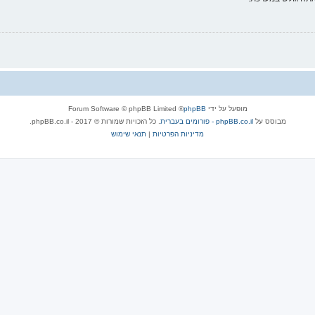
מופעל על ידי
phpBB
® Forum Software © phpBB Limited
מבוסס על
phpBB.co.il - פורומים בעברית
. כל הזכויות שמורות © 2017 - phpBB.co.il.
מדיניות הפרטיות
|
תנאי שימוש