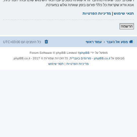
אנא וודא שקראת כל כללי פורום בזמן שאתה גולש במערכת.
תנאי שימוש
|
מדיניות הפרטיות
הרשמה
מסע אל העבר
עמוד ראשי
כל הזמנים הם
UTC+03:00
מופעל על ידי
phpBB
® Forum Software © phpBB Limited
מבוסס על
phpBB.co.il - פורומים בעברית
. כל הזכויות שמורות © 2017 - phpBB.co.il.
מדיניות הפרטיות
|
תנאי שימוש