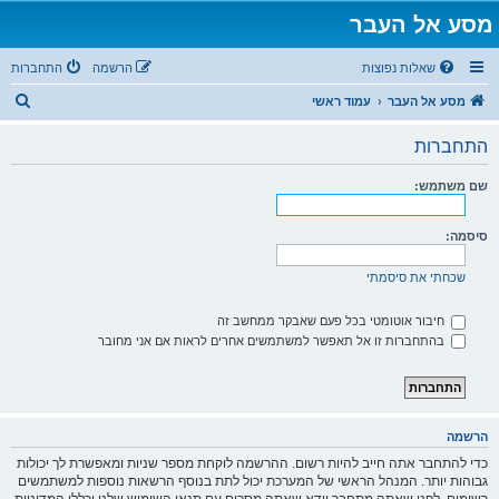
מסע אל העבר
שאלות נפוצות
הרשמה
התחברות
ח
מסע אל העבר
עמוד ראשי
י
התחברות
פ
ו
שם משתמש:
ש
סיסמה:
שכחתי את סיסמתי
חיבור אוטומטי בכל פעם שאבקר ממחשב זה
בהתחברות זו אל תאפשר למשתמשים אחרים לראות אם אני מחובר
הרשמה
כדי להתחבר אתה חייב להיות רשום. ההרשמה לוקחת מספר שניות ומאפשרת לך יכולות
גבוהות יותר. המנהל הראשי של המערכת יכול לתת בנוסף הרשאות נוספות למשתמשים
רשומים. לפני שאתה מתחבר וודא שאתה מסכים עם תנאי השימוש שלנו וכללי המדיניות.