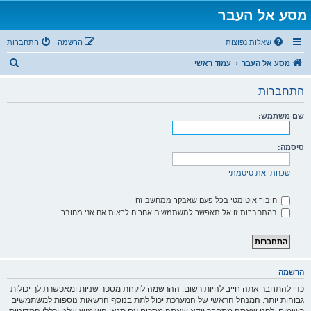
מסע אל העבר
שאלות נפוצות
הרשמה
התחברות
ח
מסע אל העבר
עמוד ראשי
י
התחברות
פ
ו
שם משתמש:
ש
סיסמה:
שכחתי את סיסמתי
חיבור אוטומטי בכל פעם שאבקר ממחשב זה
בהתחברות זו אל תאפשר למשתמשים אחרים לראות אם אני מחובר
הרשמה
כדי להתחבר אתה חייב להיות רשום. ההרשמה לוקחת מספר שניות ומאפשרת לך יכולות
גבוהות יותר. המנהל הראשי של המערכת יכול לתת בנוסף הרשאות נוספות למשתמשים
רשומים. לפני שאתה מתחבר וודא שאתה מסכים עם תנאי השימוש שלנו וכללי המדיניות.