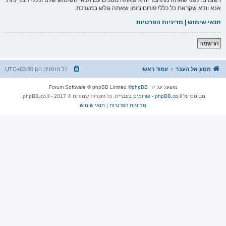
אנא וודא שקראת כל כללי פורום בזמן שאתה גולש במערכת.
תנאי שימוש
|
מדיניות הפרטיות
הרשמה
מסע אל העבר
עמוד ראשי
כל הזמנים הם
UTC+03:00
מופעל על ידי
phpBB
® Forum Software © phpBB Limited
מבוסס על
phpBB.co.il - פורומים בעברית
. כל הזכויות שמורות © 2017 - phpBB.co.il.
מדיניות הפרטיות
|
תנאי שימוש