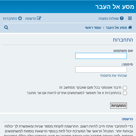
מסע אל העבר
שאלות נפוצות
הרשמה
התחברות
ח
מסע אל העבר
עמוד ראשי
י
התחברות
פ
ו
שם משתמש:
ש
סיסמה:
שכחתי את סיסמתי
חיבור אוטומטי בכל פעם שאבקר ממחשב זה
בהתחברות זו אל תאפשר למשתמשים אחרים לראות אם אני מחובר
הרשמה
כדי להתחבר אתה חייב להיות רשום. ההרשמה לוקחת מספר שניות ומאפשרת לך יכולות
גבוהות יותר. המנהל הראשי של המערכת יכול לתת בנוסף הרשאות נוספות למשתמשים
רשומים. לפני שאתה מתחבר וודא שאתה מסכים עם תנאי השימוש שלנו וכללי המדיניות.