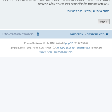
אנא וודא שקראת כל כללי פורום בזמן שאתה גולש במערכת.
תנאי שימוש
|
מדיניות הפרטיות
הרשמה
מסע אל העבר
עמוד ראשי
כל הזמנים הם
UTC+03:00
מופעל על ידי
phpBB
® Forum Software © phpBB Limited
מבוסס על
phpBB.co.il - פורומים בעברית
. כל הזכויות שמורות © 2017 - phpBB.co.il.
מדיניות הפרטיות
|
תנאי שימוש