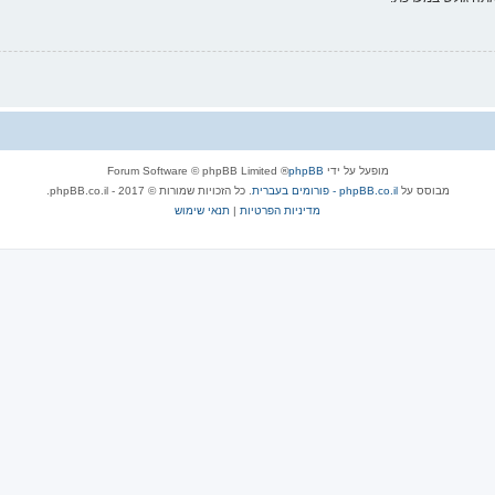
מופעל על ידי
phpBB
® Forum Software © phpBB Limited
מבוסס על
phpBB.co.il - פורומים בעברית
. כל הזכויות שמורות © 2017 - phpBB.co.il.
מדיניות הפרטיות
|
תנאי שימוש