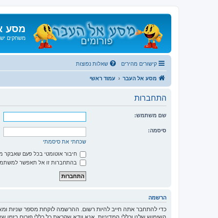
מסע א
משחקים ישנ
קישורים מהירים
שאלות נפוצות
מסע אל העבר
עמוד ראשי
התחברות
שם משתמש:
סיסמה:
שכחתי את סיסמתי
חיבור אוטומטי בכל פעם שאבקר 
בהתחברות זו אל תאפשר למשתמשי
הרשמה
כדי להתחבר אתה חייב להיות רשום. ההרשמה לוקחת מספר שניות ומא
השימוש שלנו וכללי המדיניות. אנא וודא שקראת כל כללי פורום בזמן 