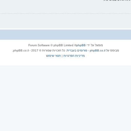
מופעל על ידי
phpBB
® Forum Software © phpBB Limited
מבוסס על
phpBB.co.il - פורומים בעברית
. כל הזכויות שמורות © 2017 - phpBB.co.il.
מדיניות הפרטיות
|
תנאי שימוש