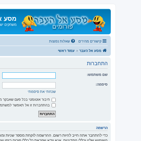
מסע א
משחקים ישנ
קישורים מהירים
שאלות נפוצות
מסע אל העבר
עמוד ראשי
התחברות
שם משתמש:
סיסמה:
שכחתי את סיסמתי
חיבור אוטומטי בכל פעם שאבקר 
בהתחברות זו אל תאפשר למשתמשי
הרשמה
כדי להתחבר אתה חייב להיות רשום. ההרשמה לוקחת מספר שניות ומא
השימוש שלנו וכללי המדיניות. אנא וודא שקראת כל כללי פורום בזמן 