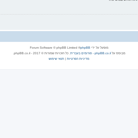
מופעל על ידי
phpBB
® Forum Software © phpBB Limited
מבוסס על
phpBB.co.il - פורומים בעברית
. כל הזכויות שמורות © 2017 - phpBB.co.il.
מדיניות הפרטיות
|
תנאי שימוש