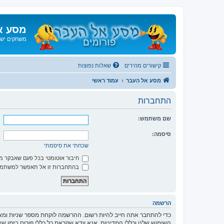
מסע א
משחקים ישנ
קישורים מהירים
שאלות נפוצות
מסע אל העבר
עמוד ראשי
התחברות
שם משתמש:
סיסמה:
שכחתי את סיסמתי
חיבור אוטומטי בכל פעם שאבקר 
בהתחברות זו אל תאפשר למשתמשי
הרשמה
כדי להתחבר אתה חייב להיות רשום. ההרשמה לוקחת מספר שניות ומא
השימוש שלנו וכללי המדיניות. אנא וודא שקראת כל כללי פורום בזמן 