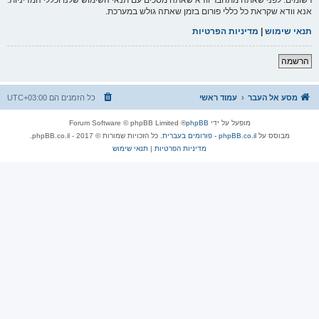
אנא וודא שקראת כל כללי פורום בזמן שאתה גולש במערכת.
תנאי שימוש
|
מדיניות הפרטיות
הרשמה
מסע אל העבר
עמוד ראשי
כל הזמנים הם
UTC+03:00
מופעל על ידי
phpBB
® Forum Software © phpBB Limited
מבוסס על
phpBB.co.il - פורומים בעברית
. כל הזכויות שמורות © 2017 - phpBB.co.il.
מדיניות הפרטיות
|
תנאי שימוש