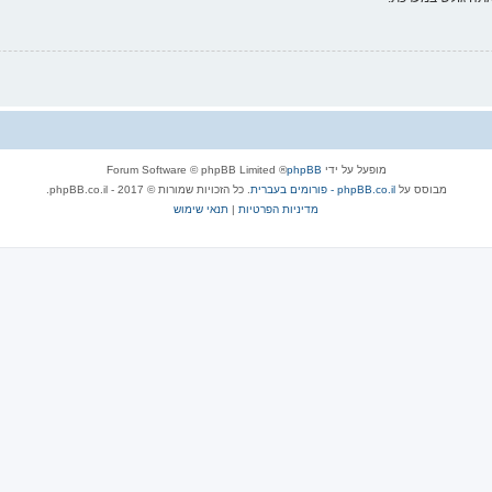
מופעל על ידי
phpBB
® Forum Software © phpBB Limited
מבוסס על
phpBB.co.il - פורומים בעברית
. כל הזכויות שמורות © 2017 - phpBB.co.il.
מדיניות הפרטיות
|
תנאי שימוש