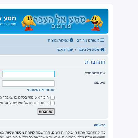
מסע א
משחקים ישנ
קישורים מהירים
שאלות נפוצות
מסע אל העבר
עמוד ראשי
התחברות
שם משתמש:
סיסמה:
שכחתי את סיסמתי
חיבור אוטומטי בכל פעם שאבקר 
בהתחברות זו אל תאפשר למשתמשי
הרשמה
כדי להתחבר אתה חייב להיות רשום. ההרשמה לוקחת מספר שניות ומא
השימוש שלנו וכללי המדיניות. אנא וודא שקראת כל כללי פורום בזמן 