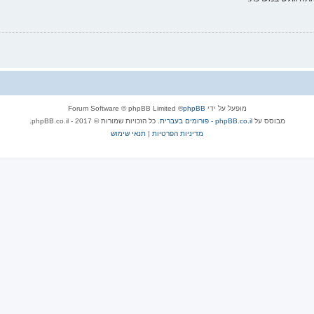
מופעל על ידי
phpBB
® Forum Software © phpBB Limited
מבוסס על
phpBB.co.il - פורומים בעברית
. כל הזכויות שמורות © 2017 - phpBB.co.il.
מדיניות הפרטיות
|
תנאי שימוש