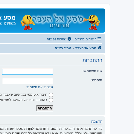
מסע א
משחקים ישנ
קישורים מהירים
שאלות נפוצות
מסע אל העבר
עמוד ראשי
התחברות
שם משתמש:
סיסמה:
שכחתי את סיסמתי
חיבור אוטומטי בכל פעם שאבקר 
בהתחברות זו אל תאפשר למשתמשי
הרשמה
כדי להתחבר אתה חייב להיות רשום. ההרשמה לוקחת מספר שניות ומא
השימוש שלנו וכללי המדיניות. אנא וודא שקראת כל כללי פורום בזמן 