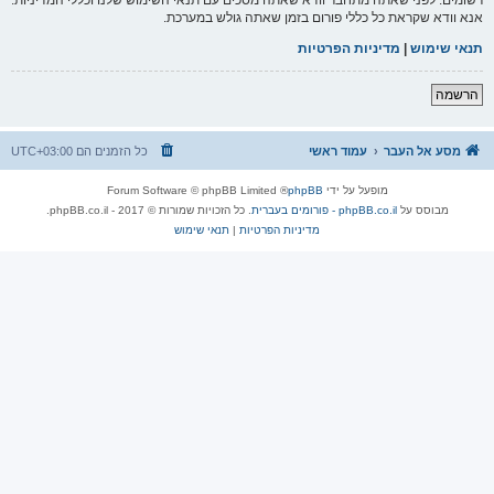
אנא וודא שקראת כל כללי פורום בזמן שאתה גולש במערכת.
תנאי שימוש
|
מדיניות הפרטיות
הרשמה
מסע אל העבר
עמוד ראשי
כל הזמנים הם
UTC+03:00
מופעל על ידי
phpBB
® Forum Software © phpBB Limited
מבוסס על
phpBB.co.il - פורומים בעברית
. כל הזכויות שמורות © 2017 - phpBB.co.il.
מדיניות הפרטיות
|
תנאי שימוש