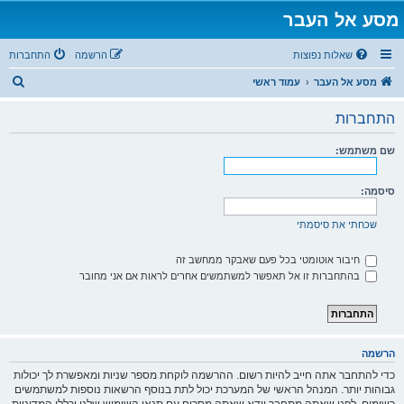
מסע אל העבר
שאלות נפוצות
הרשמה
התחברות
ח
מסע אל העבר
עמוד ראשי
י
התחברות
פ
ו
שם משתמש:
ש
סיסמה:
שכחתי את סיסמתי
חיבור אוטומטי בכל פעם שאבקר ממחשב זה
בהתחברות זו אל תאפשר למשתמשים אחרים לראות אם אני מחובר
הרשמה
כדי להתחבר אתה חייב להיות רשום. ההרשמה לוקחת מספר שניות ומאפשרת לך יכולות
גבוהות יותר. המנהל הראשי של המערכת יכול לתת בנוסף הרשאות נוספות למשתמשים
רשומים. לפני שאתה מתחבר וודא שאתה מסכים עם תנאי השימוש שלנו וכללי המדיניות.