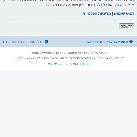
אנא וודא שקראת כל כללי פורום בזמן שאתה גולש במערכת.
תנאי שימוש
|
מדיניות הפרטיות
הרשמה
מסע אל העבר
עמוד ראשי
כל הזמנים הם
UTC+03:00
מופעל על ידי
phpBB
® Forum Software © phpBB Limited
מבוסס על
phpBB.co.il - פורומים בעברית
. כל הזכויות שמורות © 2017 - phpBB.co.il.
מדיניות הפרטיות
|
תנאי שימוש