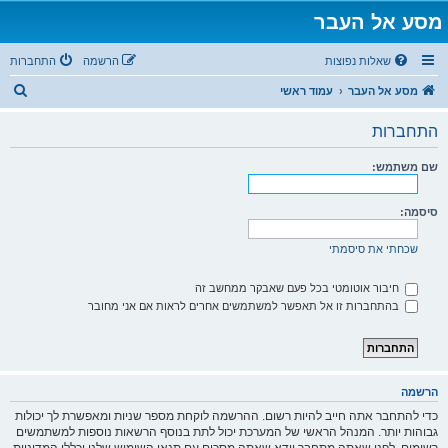
מסע אל העבר
שאלות נפוצות
הרשמה
התחברות
ח
מסע אל העבר
עמוד ראשי
י
התחברות
פ
ו
שם משתמש:
ש
סיסמה:
שכחתי את סיסמתי
חיבור אוטומטי בכל פעם שאבקר ממחשב זה
בהתחברות זו אל תאפשר למשתמשים אחרים לראות אם אני מחובר
הרשמה
כדי להתחבר אתה חייב להיות רשום. ההרשמה לוקחת מספר שניות ומאפשרת לך יכולות
גבוהות יותר. המנהל הראשי של המערכת יכול לתת בנוסף הרשאות נוספות למשתמשים
רשומים. לפני שאתה מתחבר וודא שאתה מסכים עם תנאי השימוש שלנו וכללי המדיניות.