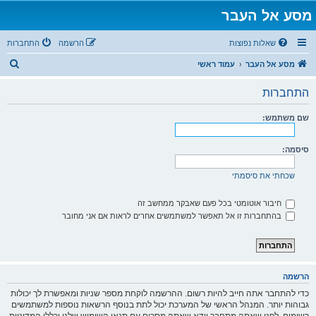
מסע אל העבר
שאלות נפוצות
הרשמה
התחברות
ח
מסע אל העבר
עמוד ראשי
י
התחברות
פ
ו
שם משתמש:
ש
סיסמה:
שכחתי את סיסמתי
חיבור אוטומטי בכל פעם שאבקר ממחשב זה
בהתחברות זו אל תאפשר למשתמשים אחרים לראות אם אני מחובר
הרשמה
כדי להתחבר אתה חייב להיות רשום. ההרשמה לוקחת מספר שניות ומאפשרת לך יכולות
גבוהות יותר. המנהל הראשי של המערכת יכול לתת בנוסף הרשאות נוספות למשתמשים
רשומים. לפני שאתה מתחבר וודא שאתה מסכים עם תנאי השימוש שלנו וכללי המדיניות.