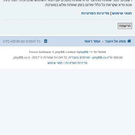
אנא וודא שקראת כל כללי פורום בזמן שאתה גולש במערכת.
תנאי שימוש
|
מדיניות הפרטיות
הרשמה
מסע אל העבר
עמוד ראשי
כל הזמנים הם
UTC+03:00
מופעל על ידי
phpBB
® Forum Software © phpBB Limited
מבוסס על
phpBB.co.il - פורומים בעברית
. כל הזכויות שמורות © 2017 - phpBB.co.il.
מדיניות הפרטיות
|
תנאי שימוש