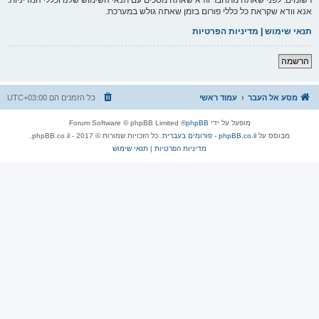
אנא וודא שקראת כל כללי פורום בזמן שאתה גולש במערכת.
תנאי שימוש
|
מדיניות הפרטיות
הרשמה
מסע אל העבר
עמוד ראשי
כל הזמנים הם
UTC+03:00
מופעל על ידי
phpBB
® Forum Software © phpBB Limited
מבוסס על
phpBB.co.il - פורומים בעברית
. כל הזכויות שמורות © 2017 - phpBB.co.il.
מדיניות הפרטיות
|
תנאי שימוש