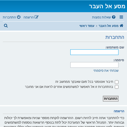
מסע אל העבר
שאלות נפוצות
הרשמה
התחברות
ח
מסע אל העבר
עמוד ראשי
י
התחברות
פ
ו
שם משתמש:
ש
סיסמה:
שכחתי את סיסמתי
חיבור אוטומטי בכל פעם שאבקר ממחשב זה
בהתחברות זו אל תאפשר למשתמשים אחרים לראות אם אני מחובר
הרשמה
כדי להתחבר אתה חייב להיות רשום. ההרשמה לוקחת מספר שניות ומאפשרת לך יכולות
גבוהות יותר. המנהל הראשי של המערכת יכול לתת בנוסף הרשאות נוספות למשתמשים
רשומים. לפני שאתה מתחבר וודא שאתה מסכים עם תנאי השימוש שלנו וכללי המדיניות.