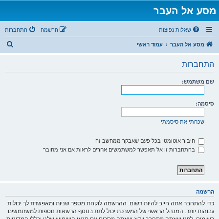
מסע אל העבר
שאלות נפוצות
הרשמה
התחברות
ח
מסע אל העבר
עמוד ראשי
י
התחברות
פ
ו
שם משתמש:
ש
סיסמה:
שכחתי את סיסמתי
חיבור אוטומטי בכל פעם שאבקר ממחשב זה
בהתחברות זו אל תאפשר למשתמשים אחרים לראות אם אני מחובר
הרשמה
כדי להתחבר אתה חייב להיות רשום. ההרשמה לוקחת מספר שניות ומאפשרת לך יכולות
גבוהות יותר. המנהל הראשי של המערכת יכול לתת בנוסף הרשאות נוספות למשתמשים
רשומים. לפני שאתה מתחבר וודא שאתה מסכים עם תנאי השימוש שלנו וכללי המדיניות.