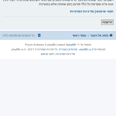
אנא וודא שקראת כל כללי פורום בזמן שאתה גולש במערכת.
תנאי שימוש
|
מדיניות הפרטיות
הרשמה
מסע אל העבר
עמוד ראשי
כל הזמנים הם
UTC+03:00
מופעל על ידי
phpBB
® Forum Software © phpBB Limited
מבוסס על
phpBB.co.il - פורומים בעברית
. כל הזכויות שמורות © 2017 - phpBB.co.il.
מדיניות הפרטיות
|
תנאי שימוש