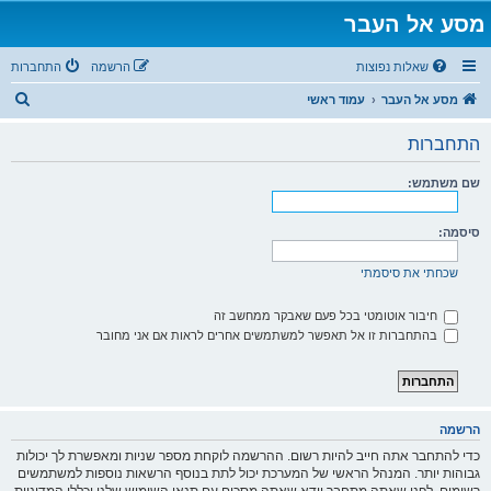
מסע אל העבר
שאלות נפוצות
הרשמה
התחברות
ח
מסע אל העבר
עמוד ראשי
י
התחברות
פ
ו
שם משתמש:
ש
סיסמה:
שכחתי את סיסמתי
חיבור אוטומטי בכל פעם שאבקר ממחשב זה
בהתחברות זו אל תאפשר למשתמשים אחרים לראות אם אני מחובר
הרשמה
כדי להתחבר אתה חייב להיות רשום. ההרשמה לוקחת מספר שניות ומאפשרת לך יכולות
גבוהות יותר. המנהל הראשי של המערכת יכול לתת בנוסף הרשאות נוספות למשתמשים
רשומים. לפני שאתה מתחבר וודא שאתה מסכים עם תנאי השימוש שלנו וכללי המדיניות.