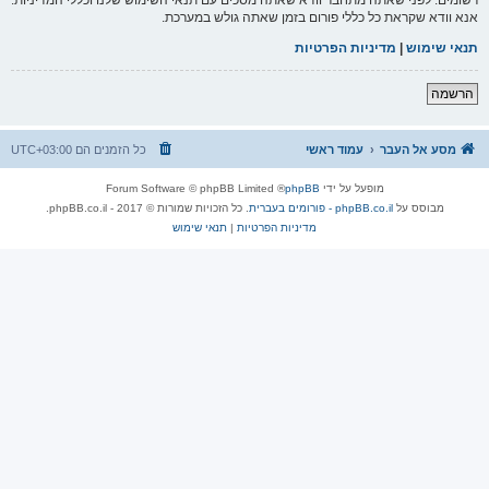
אנא וודא שקראת כל כללי פורום בזמן שאתה גולש במערכת.
תנאי שימוש
|
מדיניות הפרטיות
הרשמה
מסע אל העבר
עמוד ראשי
כל הזמנים הם
UTC+03:00
מופעל על ידי
phpBB
® Forum Software © phpBB Limited
מבוסס על
phpBB.co.il - פורומים בעברית
. כל הזכויות שמורות © 2017 - phpBB.co.il.
מדיניות הפרטיות
|
תנאי שימוש