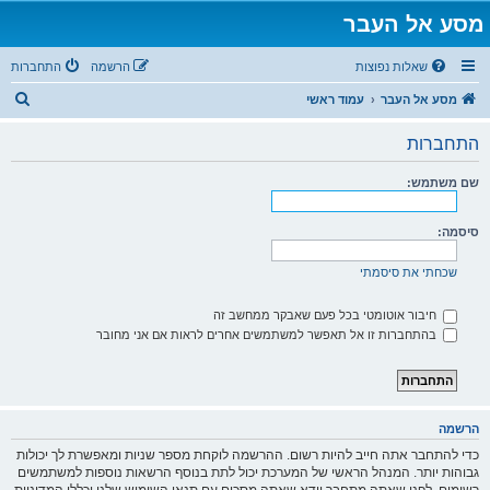
מסע אל העבר
שאלות נפוצות
הרשמה
התחברות
ח
מסע אל העבר
עמוד ראשי
י
התחברות
פ
ו
שם משתמש:
ש
סיסמה:
שכחתי את סיסמתי
חיבור אוטומטי בכל פעם שאבקר ממחשב זה
בהתחברות זו אל תאפשר למשתמשים אחרים לראות אם אני מחובר
הרשמה
כדי להתחבר אתה חייב להיות רשום. ההרשמה לוקחת מספר שניות ומאפשרת לך יכולות
גבוהות יותר. המנהל הראשי של המערכת יכול לתת בנוסף הרשאות נוספות למשתמשים
רשומים. לפני שאתה מתחבר וודא שאתה מסכים עם תנאי השימוש שלנו וכללי המדיניות.