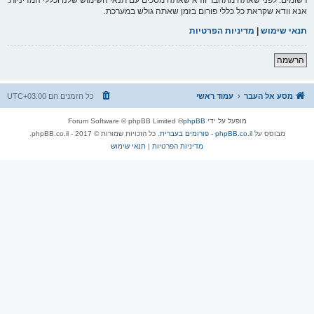
אנא וודא שקראת כל כללי פורום בזמן שאתה גולש במערכת.
תנאי שימוש
|
מדיניות הפרטיות
הרשמה
מסע אל העבר
עמוד ראשי
כל הזמנים הם
UTC+03:00
מופעל על ידי
phpBB
® Forum Software © phpBB Limited
מבוסס על
phpBB.co.il - פורומים בעברית
. כל הזכויות שמורות © 2017 - phpBB.co.il.
מדיניות הפרטיות
|
תנאי שימוש