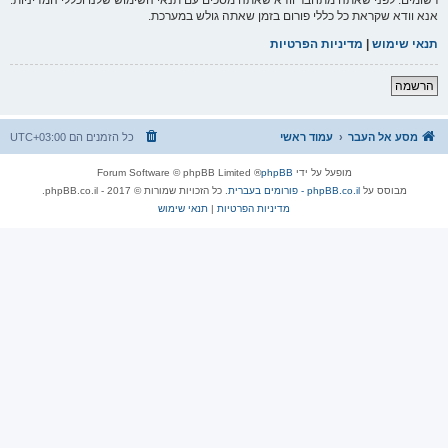
אנא וודא שקראת כל כללי פורום בזמן שאתה גולש במערכת.
תנאי שימוש
|
מדיניות הפרטיות
הרשמה
מסע אל העבר
עמוד ראשי
כל הזמנים הם
UTC+03:00
מופעל על ידי
phpBB
® Forum Software © phpBB Limited
מבוסס על
phpBB.co.il - פורומים בעברית
. כל הזכויות שמורות © 2017 - phpBB.co.il.
מדיניות הפרטיות
|
תנאי שימוש