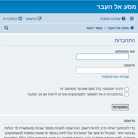
מסע אל העבר
שאלות נפוצות
הרשמה
התחברות
ח
מסע אל העבר
עמוד ראשי
י
התחברות
פ
ו
שם משתמש:
ש
סיסמה:
שכחתי את סיסמתי
חיבור אוטומטי בכל פעם שאבקר ממחשב זה
בהתחברות זו אל תאפשר למשתמשים אחרים לראות אם אני מחובר
הרשמה
כדי להתחבר אתה חייב להיות רשום. ההרשמה לוקחת מספר שניות ומאפשרת לך יכולות
גבוהות יותר. המנהל הראשי של המערכת יכול לתת בנוסף הרשאות נוספות למשתמשים
רשומים. לפני שאתה מתחבר וודא שאתה מסכים עם תנאי השימוש שלנו וכללי המדיניות.