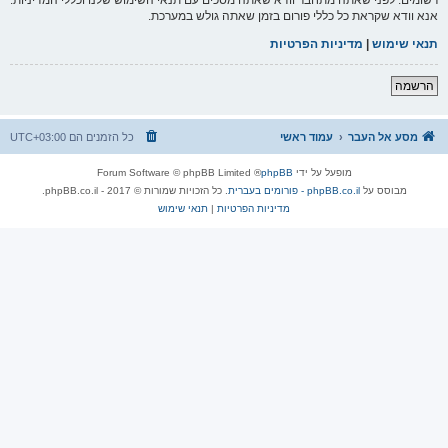
אנא וודא שקראת כל כללי פורום בזמן שאתה גולש במערכת.
תנאי שימוש
|
מדיניות הפרטיות
הרשמה
מסע אל העבר
עמוד ראשי
כל הזמנים הם
UTC+03:00
מופעל על ידי
phpBB
® Forum Software © phpBB Limited
מבוסס על
phpBB.co.il - פורומים בעברית
. כל הזכויות שמורות © 2017 - phpBB.co.il.
מדיניות הפרטיות
|
תנאי שימוש