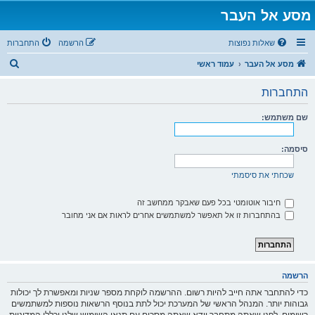
מסע אל העבר
שאלות נפוצות
הרשמה
התחברות
ח
מסע אל העבר
עמוד ראשי
י
התחברות
פ
ו
שם משתמש:
ש
סיסמה:
שכחתי את סיסמתי
חיבור אוטומטי בכל פעם שאבקר ממחשב זה
בהתחברות זו אל תאפשר למשתמשים אחרים לראות אם אני מחובר
הרשמה
כדי להתחבר אתה חייב להיות רשום. ההרשמה לוקחת מספר שניות ומאפשרת לך יכולות
גבוהות יותר. המנהל הראשי של המערכת יכול לתת בנוסף הרשאות נוספות למשתמשים
רשומים. לפני שאתה מתחבר וודא שאתה מסכים עם תנאי השימוש שלנו וכללי המדיניות.