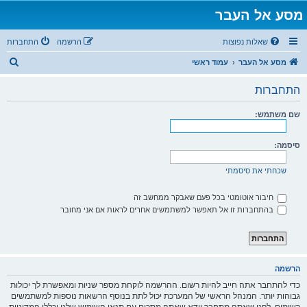
מסע אל העבר
שאלות נפוצות
הרשמה
התחברות
ח
מסע אל העבר
עמוד ראשי
י
התחברות
פ
ו
שם משתמש:
ש
סיסמה:
שכחתי את סיסמתי
חיבור אוטומטי בכל פעם שאבקר ממחשב זה
בהתחברות זו אל תאפשר למשתמשים אחרים לראות אם אני מחובר
הרשמה
כדי להתחבר אתה חייב להיות רשום. ההרשמה לוקחת מספר שניות ומאפשרת לך יכולות
גבוהות יותר. המנהל הראשי של המערכת יכול לתת בנוסף הרשאות נוספות למשתמשים
רשומים. לפני שאתה מתחבר וודא שאתה מסכים עם תנאי השימוש שלנו וכללי המדיניות.