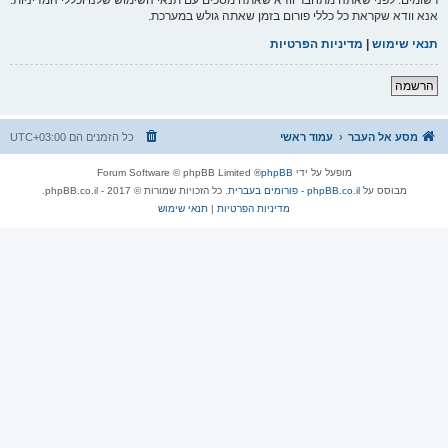
אנא וודא שקראת כל כללי פורום בזמן שאתה גולש במערכת.
תנאי שימוש
|
מדיניות הפרטיות
הרשמה
מסע אל העבר
עמוד ראשי
כל הזמנים הם
UTC+03:00
מופעל על ידי
phpBB
® Forum Software © phpBB Limited
מבוסס על
phpBB.co.il - פורומים בעברית
. כל הזכויות שמורות © 2017 - phpBB.co.il.
מדיניות הפרטיות
|
תנאי שימוש