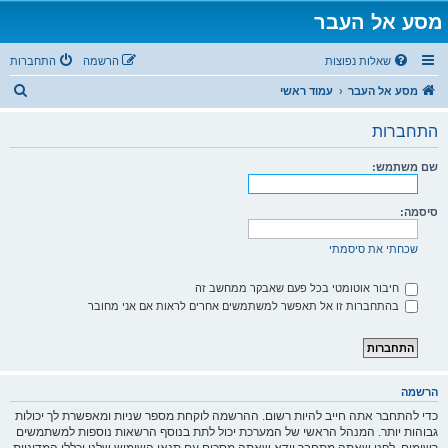
מסע אל העבר
שאלות נפוצות
הרשמה
התחברות
ח
מסע אל העבר
עמוד ראשי
י
התחברות
פ
ו
שם משתמש:
ש
סיסמה:
שכחתי את סיסמתי
חיבור אוטומטי בכל פעם שאבקר ממחשב זה
בהתחברות זו אל תאפשר למשתמשים אחרים לראות אם אני מחובר
הרשמה
כדי להתחבר אתה חייב להיות רשום. ההרשמה לוקחת מספר שניות ומאפשרת לך יכולות
גבוהות יותר. המנהל הראשי של המערכת יכול לתת בנוסף הרשאות נוספות למשתמשים
רשומים. לפני שאתה מתחבר וודא שאתה מסכים עם תנאי השימוש שלנו וכללי המדיניות.