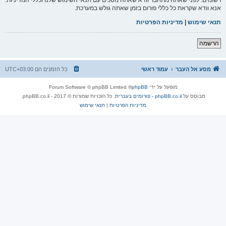
אנא וודא שקראת כל כללי פורום בזמן שאתה גולש במערכת.
תנאי שימוש
|
מדיניות הפרטיות
הרשמה
מסע אל העבר
עמוד ראשי
כל הזמנים הם
UTC+03:00
מופעל על ידי
phpBB
® Forum Software © phpBB Limited
מבוסס על
phpBB.co.il - פורומים בעברית
. כל הזכויות שמורות © 2017 - phpBB.co.il.
מדיניות הפרטיות
|
תנאי שימוש