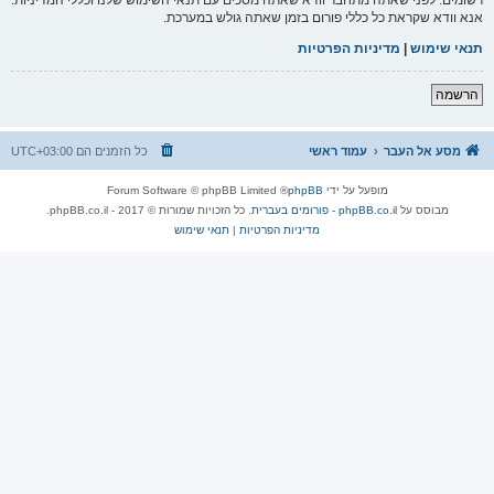
אנא וודא שקראת כל כללי פורום בזמן שאתה גולש במערכת.
תנאי שימוש
|
מדיניות הפרטיות
הרשמה
מסע אל העבר
עמוד ראשי
כל הזמנים הם
UTC+03:00
מופעל על ידי
phpBB
® Forum Software © phpBB Limited
מבוסס על
phpBB.co.il - פורומים בעברית
. כל הזכויות שמורות © 2017 - phpBB.co.il.
מדיניות הפרטיות
|
תנאי שימוש