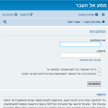
מסע אל העבר
שאלות נפוצות
הרשמה
התחברות
ח
מסע אל העבר
עמוד ראשי
י
התחברות
פ
ו
שם משתמש:
ש
סיסמה:
שכחתי את סיסמתי
חיבור אוטומטי בכל פעם שאבקר ממחשב זה
בהתחברות זו אל תאפשר למשתמשים אחרים לראות אם אני מחובר
הרשמה
כדי להתחבר אתה חייב להיות רשום. ההרשמה לוקחת מספר שניות ומאפשרת לך יכולות
גבוהות יותר. המנהל הראשי של המערכת יכול לתת בנוסף הרשאות נוספות למשתמשים
רשומים. לפני שאתה מתחבר וודא שאתה מסכים עם תנאי השימוש שלנו וכללי המדיניות.