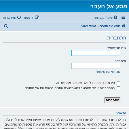
מסע אל העבר
שאלות נפוצות
הרשמה
התחברות
ח
מסע אל העבר
עמוד ראשי
י
התחברות
פ
ו
שם משתמש:
ש
סיסמה:
שכחתי את סיסמתי
חיבור אוטומטי בכל פעם שאבקר ממחשב זה
בהתחברות זו אל תאפשר למשתמשים אחרים לראות אם אני מחובר
הרשמה
כדי להתחבר אתה חייב להיות רשום. ההרשמה לוקחת מספר שניות ומאפשרת לך יכולות
גבוהות יותר. המנהל הראשי של המערכת יכול לתת בנוסף הרשאות נוספות למשתמשים
רשומים. לפני שאתה מתחבר וודא שאתה מסכים עם תנאי השימוש שלנו וכללי המדיניות.