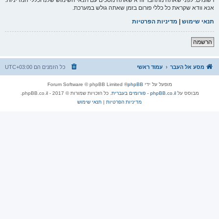
אנא וודא שקראת כל כללי פורום בזמן שאתה גולש במערכת.
תנאי שימוש
|
מדיניות הפרטיות
הרשמה
מסע אל העבר
עמוד ראשי
כל הזמנים הם
UTC+03:00
מופעל על ידי
phpBB
® Forum Software © phpBB Limited
מבוסס על
phpBB.co.il - פורומים בעברית
. כל הזכויות שמורות © 2017 - phpBB.co.il.
מדיניות הפרטיות
|
תנאי שימוש