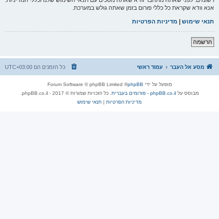
אנא וודא שקראת כל כללי פורום בזמן שאתה גולש במערכת.
תנאי שימוש
|
מדיניות הפרטיות
הרשמה
מסע אל העבר
עמוד ראשי
כל הזמנים הם
UTC+03:00
מופעל על ידי
phpBB
® Forum Software © phpBB Limited
מבוסס על
phpBB.co.il - פורומים בעברית
. כל הזכויות שמורות © 2017 - phpBB.co.il.
מדיניות הפרטיות
|
תנאי שימוש