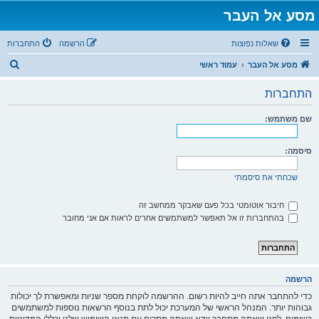
מסע אל העבר
שאלות נפוצות
הרשמה
התחברות
ח
מסע אל העבר
עמוד ראשי
י
התחברות
פ
ו
שם משתמש:
ש
סיסמה:
שכחתי את סיסמתי
חיבור אוטומטי בכל פעם שאבקר ממחשב זה
בהתחברות זו אל תאפשר למשתמשים אחרים לראות אם אני מחובר
הרשמה
כדי להתחבר אתה חייב להיות רשום. ההרשמה לוקחת מספר שניות ומאפשרת לך יכולות
גבוהות יותר. המנהל הראשי של המערכת יכול לתת בנוסף הרשאות נוספות למשתמשים
רשומים. לפני שאתה מתחבר וודא שאתה מסכים עם תנאי השימוש שלנו וכללי המדיניות.