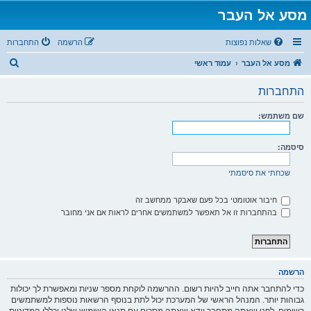
מסע אל העבר
שאלות נפוצות
הרשמה
התחברות
ח
מסע אל העבר
עמוד ראשי
י
התחברות
פ
ו
שם משתמש:
ש
סיסמה:
שכחתי את סיסמתי
חיבור אוטומטי בכל פעם שאבקר ממחשב זה
בהתחברות זו אל תאפשר למשתמשים אחרים לראות אם אני מחובר
הרשמה
כדי להתחבר אתה חייב להיות רשום. ההרשמה לוקחת מספר שניות ומאפשרת לך יכולות
גבוהות יותר. המנהל הראשי של המערכת יכול לתת בנוסף הרשאות נוספות למשתמשים
רשומים. לפני שאתה מתחבר וודא שאתה מסכים עם תנאי השימוש שלנו וכללי המדיניות.