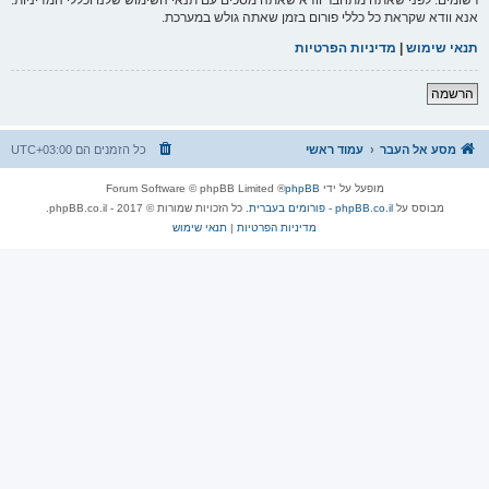
אנא וודא שקראת כל כללי פורום בזמן שאתה גולש במערכת.
תנאי שימוש
|
מדיניות הפרטיות
הרשמה
מסע אל העבר
עמוד ראשי
כל הזמנים הם
UTC+03:00
מופעל על ידי
phpBB
® Forum Software © phpBB Limited
מבוסס על
phpBB.co.il - פורומים בעברית
. כל הזכויות שמורות © 2017 - phpBB.co.il.
מדיניות הפרטיות
|
תנאי שימוש