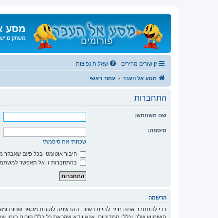
מסע א
משחקים ישנ
קישורים מהירים
שאלות נפוצות
מסע אל העבר
עמוד ראשי
התחברות
שם משתמש:
סיסמה:
שכחתי את סיסמתי
חיבור אוטומטי בכל פעם שאבקר 
בהתחברות זו אל תאפשר למשתמשי
הרשמה
כדי להתחבר אתה חייב להיות רשום. ההרשמה לוקחת מספר שניות ומא
השימוש שלנו וכללי המדיניות. אנא וודא שקראת כל כללי פורום בזמן 