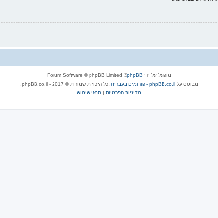
מופעל על ידי
phpBB
® Forum Software © phpBB Limited
מבוסס על
phpBB.co.il - פורומים בעברית
. כל הזכויות שמורות © 2017 - phpBB.co.il.
מדיניות הפרטיות
|
תנאי שימוש