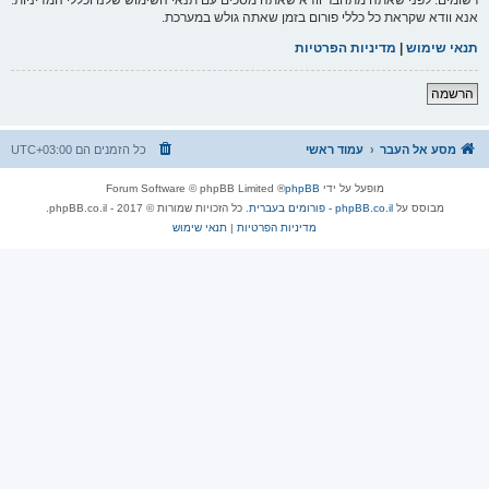
אנא וודא שקראת כל כללי פורום בזמן שאתה גולש במערכת.
תנאי שימוש
|
מדיניות הפרטיות
הרשמה
מסע אל העבר
עמוד ראשי
כל הזמנים הם
UTC+03:00
מופעל על ידי
phpBB
® Forum Software © phpBB Limited
מבוסס על
phpBB.co.il - פורומים בעברית
. כל הזכויות שמורות © 2017 - phpBB.co.il.
מדיניות הפרטיות
|
תנאי שימוש