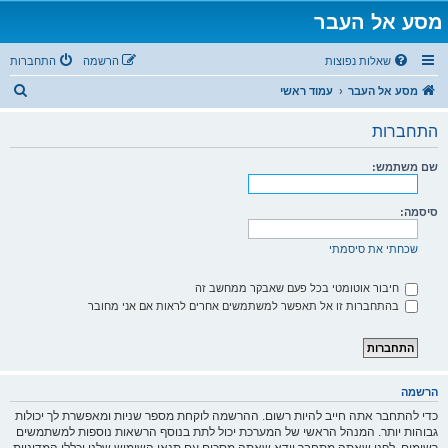
מסע אל העבר
שאלות נפוצות
הרשמה
התחברות
ח
מסע אל העבר
עמוד ראשי
י
התחברות
פ
ו
שם משתמש:
ש
סיסמה:
שכחתי את סיסמתי
חיבור אוטומטי בכל פעם שאבקר ממחשב זה
בהתחברות זו אל תאפשר למשתמשים אחרים לראות אם אני מחובר
הרשמה
כדי להתחבר אתה חייב להיות רשום. ההרשמה לוקחת מספר שניות ומאפשרת לך יכולות
גבוהות יותר. המנהל הראשי של המערכת יכול לתת בנוסף הרשאות נוספות למשתמשים
רשומים. לפני שאתה מתחבר וודא שאתה מסכים עם תנאי השימוש שלנו וכללי המדיניות.