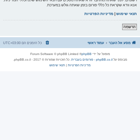
אנא וודא שקראת כל כללי פורום בזמן שאתה גולש במערכת.
תנאי שימוש
|
מדיניות הפרטיות
הרשמה
מסע אל העבר
עמוד ראשי
כל הזמנים הם
UTC+03:00
מופעל על ידי
phpBB
® Forum Software © phpBB Limited
מבוסס על
phpBB.co.il - פורומים בעברית
. כל הזכויות שמורות © 2017 - phpBB.co.il.
מדיניות הפרטיות
|
תנאי שימוש