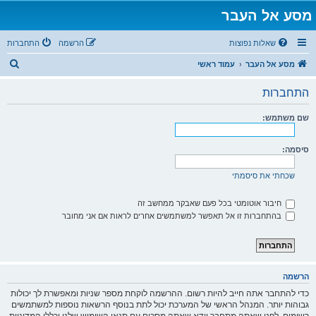
מסע אל העבר
שאלות נפוצות
הרשמה
התחברות
ח
מסע אל העבר
עמוד ראשי
י
התחברות
פ
ו
שם משתמש:
ש
סיסמה:
שכחתי את סיסמתי
חיבור אוטומטי בכל פעם שאבקר ממחשב זה
בהתחברות זו אל תאפשר למשתמשים אחרים לראות אם אני מחובר
הרשמה
כדי להתחבר אתה חייב להיות רשום. ההרשמה לוקחת מספר שניות ומאפשרת לך יכולות
גבוהות יותר. המנהל הראשי של המערכת יכול לתת בנוסף הרשאות נוספות למשתמשים
רשומים. לפני שאתה מתחבר וודא שאתה מסכים עם תנאי השימוש שלנו וכללי המדיניות.