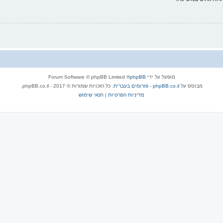
מופעל על ידי
phpBB
® Forum Software © phpBB Limited
מבוסס על
phpBB.co.il - פורומים בעברית
. כל הזכויות שמורות © 2017 - phpBB.co.il.
מדיניות הפרטיות
|
תנאי שימוש