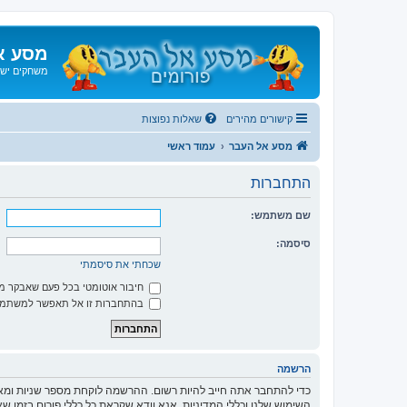
מסע א
משחקים ישנ
קישורים מהירים
שאלות נפוצות
מסע אל העבר
עמוד ראשי
התחברות
שם משתמש:
סיסמה:
שכחתי את סיסמתי
חיבור אוטומטי בכל פעם שאבקר 
בהתחברות זו אל תאפשר למשתמשי
הרשמה
כדי להתחבר אתה חייב להיות רשום. ההרשמה לוקחת מספר שניות ומא
השימוש שלנו וכללי המדיניות. אנא וודא שקראת כל כללי פורום בזמן 