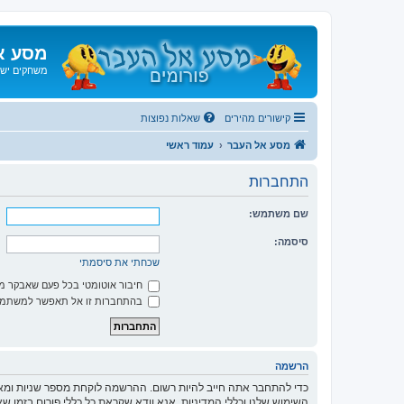
מסע א
משחקים ישנ
קישורים מהירים
שאלות נפוצות
מסע אל העבר
עמוד ראשי
התחברות
שם משתמש:
סיסמה:
שכחתי את סיסמתי
חיבור אוטומטי בכל פעם שאבקר 
בהתחברות זו אל תאפשר למשתמשי
הרשמה
כדי להתחבר אתה חייב להיות רשום. ההרשמה לוקחת מספר שניות ומא
השימוש שלנו וכללי המדיניות. אנא וודא שקראת כל כללי פורום בזמן 