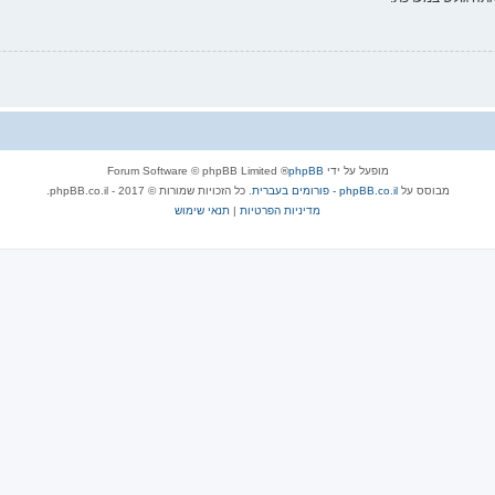
מופעל על ידי
phpBB
® Forum Software © phpBB Limited
מבוסס על
phpBB.co.il - פורומים בעברית
. כל הזכויות שמורות © 2017 - phpBB.co.il.
מדיניות הפרטיות
|
תנאי שימוש