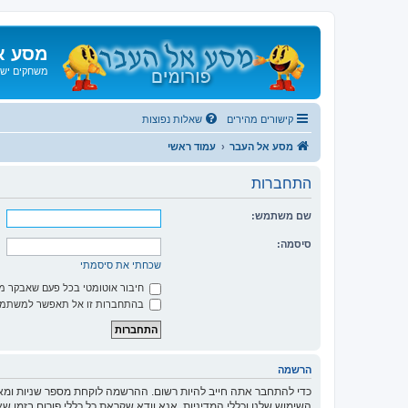
מסע א
משחקים ישנ
קישורים מהירים
שאלות נפוצות
מסע אל העבר
עמוד ראשי
התחברות
שם משתמש:
סיסמה:
שכחתי את סיסמתי
חיבור אוטומטי בכל פעם שאבקר 
בהתחברות זו אל תאפשר למשתמשי
הרשמה
כדי להתחבר אתה חייב להיות רשום. ההרשמה לוקחת מספר שניות ומא
השימוש שלנו וכללי המדיניות. אנא וודא שקראת כל כללי פורום בזמן 