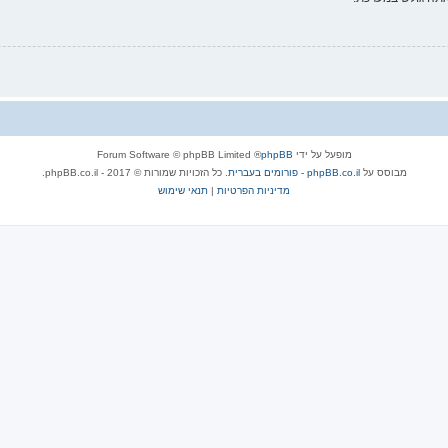
מופעל על ידי
phpBB
® Forum Software © phpBB Limited
מבוסס על
phpBB.co.il - פורומים בעברית
. כל הזכויות שמורות © 2017 - phpBB.co.il.
מדיניות הפרטיות
|
תנאי שימוש