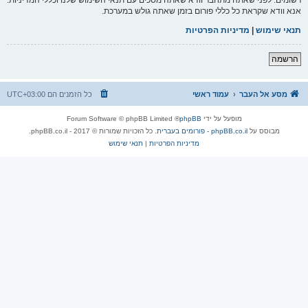
אנא וודא שקראת כל כללי פורום בזמן שאתה גולש במערכת.
תנאי שימוש
|
מדיניות הפרטיות
הרשמה
מסע אל העבר
עמוד ראשי
כל הזמנים הם
UTC+03:00
מופעל על ידי
phpBB
® Forum Software © phpBB Limited
מבוסס על
phpBB.co.il - פורומים בעברית
. כל הזכויות שמורות © 2017 - phpBB.co.il.
מדיניות הפרטיות
|
תנאי שימוש