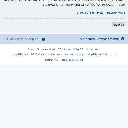
אנא וודא שקראת כל כללי פורום בזמן שאתה גולש במערכת.
תנאי שימוש
|
מדיניות הפרטיות
הרשמה
מסע אל העבר
עמוד ראשי
כל הזמנים הם
UTC+03:00
מופעל על ידי
phpBB
® Forum Software © phpBB Limited
מבוסס על
phpBB.co.il - פורומים בעברית
. כל הזכויות שמורות © 2017 - phpBB.co.il.
מדיניות הפרטיות
|
תנאי שימוש