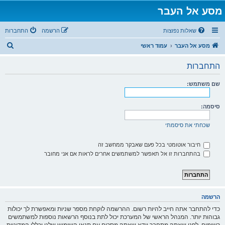
מסע אל העבר
שאלות נפוצות
הרשמה
התחברות
ח
מסע אל העבר
עמוד ראשי
י
התחברות
פ
ו
שם משתמש:
ש
סיסמה:
שכחתי את סיסמתי
חיבור אוטומטי בכל פעם שאבקר ממחשב זה
בהתחברות זו אל תאפשר למשתמשים אחרים לראות אם אני מחובר
הרשמה
כדי להתחבר אתה חייב להיות רשום. ההרשמה לוקחת מספר שניות ומאפשרת לך יכולות
גבוהות יותר. המנהל הראשי של המערכת יכול לתת בנוסף הרשאות נוספות למשתמשים
רשומים. לפני שאתה מתחבר וודא שאתה מסכים עם תנאי השימוש שלנו וכללי המדיניות.