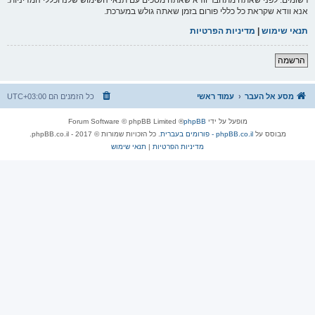
אנא וודא שקראת כל כללי פורום בזמן שאתה גולש במערכת.
תנאי שימוש
|
מדיניות הפרטיות
הרשמה
מסע אל העבר
עמוד ראשי
כל הזמנים הם
UTC+03:00
מופעל על ידי
phpBB
® Forum Software © phpBB Limited
מבוסס על
phpBB.co.il - פורומים בעברית
. כל הזכויות שמורות © 2017 - phpBB.co.il.
מדיניות הפרטיות
|
תנאי שימוש