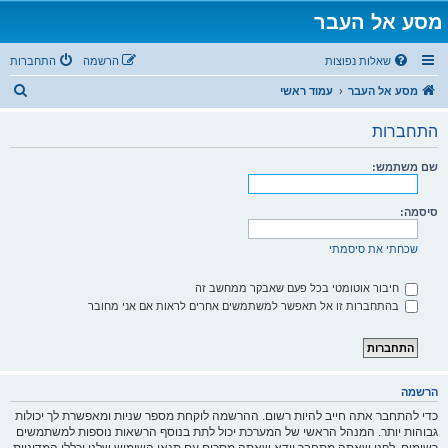
מסע אל העבר
שאלות נפוצות
הרשמה
התחברות
ח
מסע אל העבר
עמוד ראשי
י
התחברות
פ
ו
שם משתמש:
ש
סיסמה:
שכחתי את סיסמתי
חיבור אוטומטי בכל פעם שאבקר ממחשב זה
בהתחברות זו אל תאפשר למשתמשים אחרים לראות אם אני מחובר
הרשמה
כדי להתחבר אתה חייב להיות רשום. ההרשמה לוקחת מספר שניות ומאפשרת לך יכולות
גבוהות יותר. המנהל הראשי של המערכת יכול לתת בנוסף הרשאות נוספות למשתמשים
רשומים. לפני שאתה מתחבר וודא שאתה מסכים עם תנאי השימוש שלנו וכללי המדיניות.