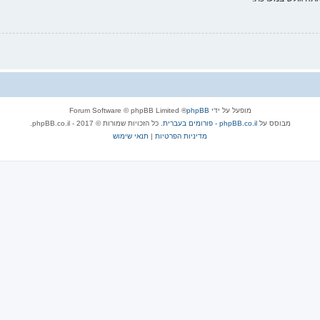
מופעל על ידי
phpBB
® Forum Software © phpBB Limited
מבוסס על
phpBB.co.il - פורומים בעברית
. כל הזכויות שמורות © 2017 - phpBB.co.il.
מדיניות הפרטיות
|
תנאי שימוש