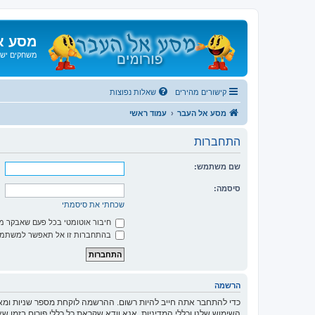
מסע א
משחקים ישנ
קישורים מהירים
שאלות נפוצות
מסע אל העבר
עמוד ראשי
התחברות
שם משתמש:
סיסמה:
שכחתי את סיסמתי
חיבור אוטומטי בכל פעם שאבקר 
בהתחברות זו אל תאפשר למשתמשי
הרשמה
כדי להתחבר אתה חייב להיות רשום. ההרשמה לוקחת מספר שניות ומא
השימוש שלנו וכללי המדיניות. אנא וודא שקראת כל כללי פורום בזמן 