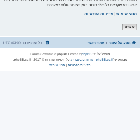
אנא וודא שקראת כל כללי פורום בזמן שאתה גולש במערכת.
תנאי שימוש
|
מדיניות הפרטיות
הרשמה
מסע אל העבר
עמוד ראשי
כל הזמנים הם
UTC+03:00
מופעל על ידי
phpBB
® Forum Software © phpBB Limited
מבוסס על
phpBB.co.il - פורומים בעברית
. כל הזכויות שמורות © 2017 - phpBB.co.il.
מדיניות הפרטיות
|
תנאי שימוש