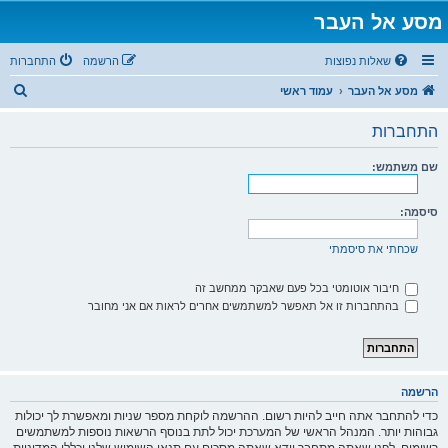
מסע אל העבר
שאלות נפוצות
הרשמה
התחברות
ח
מסע אל העבר
עמוד ראשי
י
התחברות
פ
ו
שם משתמש:
ש
סיסמה:
שכחתי את סיסמתי
חיבור אוטומטי בכל פעם שאבקר ממחשב זה
בהתחברות זו אל תאפשר למשתמשים אחרים לראות אם אני מחובר
הרשמה
כדי להתחבר אתה חייב להיות רשום. ההרשמה לוקחת מספר שניות ומאפשרת לך יכולות
גבוהות יותר. המנהל הראשי של המערכת יכול לתת בנוסף הרשאות נוספות למשתמשים
רשומים. לפני שאתה מתחבר וודא שאתה מסכים עם תנאי השימוש שלנו וכללי המדיניות.