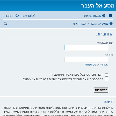
מסע אל העבר
שאלות נפוצות
הרשמה
התחברות
ח
מסע אל העבר
עמוד ראשי
י
התחברות
פ
ו
שם משתמש:
ש
סיסמה:
שכחתי את סיסמתי
חיבור אוטומטי בכל פעם שאבקר ממחשב זה
בהתחברות זו אל תאפשר למשתמשים אחרים לראות אם אני מחובר
הרשמה
כדי להתחבר אתה חייב להיות רשום. ההרשמה לוקחת מספר שניות ומאפשרת לך יכולות
גבוהות יותר. המנהל הראשי של המערכת יכול לתת בנוסף הרשאות נוספות למשתמשים
רשומים. לפני שאתה מתחבר וודא שאתה מסכים עם תנאי השימוש שלנו וכללי המדיניות.