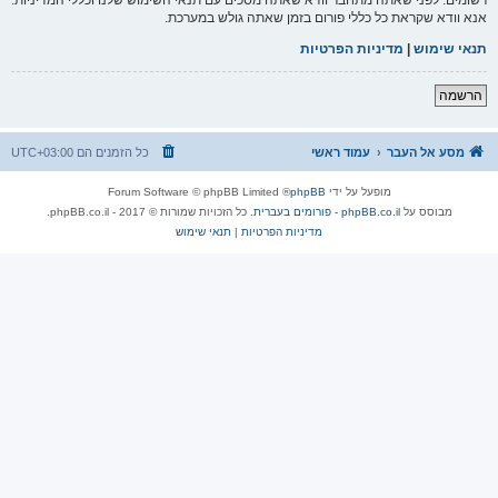
אנא וודא שקראת כל כללי פורום בזמן שאתה גולש במערכת.
תנאי שימוש
|
מדיניות הפרטיות
הרשמה
מסע אל העבר
עמוד ראשי
כל הזמנים הם
UTC+03:00
מופעל על ידי
phpBB
® Forum Software © phpBB Limited
מבוסס על
phpBB.co.il - פורומים בעברית
. כל הזכויות שמורות © 2017 - phpBB.co.il.
מדיניות הפרטיות
|
תנאי שימוש