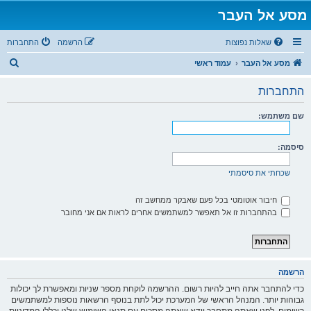
מסע אל העבר
שאלות נפוצות
הרשמה
התחברות
ח
מסע אל העבר
עמוד ראשי
י
התחברות
פ
ו
שם משתמש:
ש
סיסמה:
שכחתי את סיסמתי
חיבור אוטומטי בכל פעם שאבקר ממחשב זה
בהתחברות זו אל תאפשר למשתמשים אחרים לראות אם אני מחובר
הרשמה
כדי להתחבר אתה חייב להיות רשום. ההרשמה לוקחת מספר שניות ומאפשרת לך יכולות
גבוהות יותר. המנהל הראשי של המערכת יכול לתת בנוסף הרשאות נוספות למשתמשים
רשומים. לפני שאתה מתחבר וודא שאתה מסכים עם תנאי השימוש שלנו וכללי המדיניות.