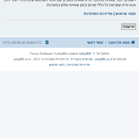
אנא וודא שקראת כל כללי פורום בזמן שאתה גולש במערכת.
תנאי שימוש
|
מדיניות הפרטיות
הרשמה
מסע אל העבר
עמוד ראשי
כל הזמנים הם
UTC+03:00
מופעל על ידי
phpBB
® Forum Software © phpBB Limited
מבוסס על
phpBB.co.il - פורומים בעברית
. כל הזכויות שמורות © 2017 - phpBB.co.il.
מדיניות הפרטיות
|
תנאי שימוש