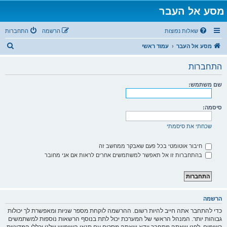
מסע אל העבר
שאלות נפוצות
הרשמה
התחברות
ח
מסע אל העבר
עמוד ראשי
י
התחברות
פ
ו
שם משתמש:
ש
סיסמה:
שכחתי את סיסמתי
חיבור אוטומטי בכל פעם שאבקר ממחשב זה
בהתחברות זו אל תאפשר למשתמשים אחרים לראות אם אני מחובר
הרשמה
כדי להתחבר אתה חייב להיות רשום. ההרשמה לוקחת מספר שניות ומאפשרת לך יכולות
גבוהות יותר. המנהל הראשי של המערכת יכול לתת בנוסף הרשאות נוספות למשתמשים
רשומים. לפני שאתה מתחבר וודא שאתה מסכים עם תנאי השימוש שלנו וכללי המדיניות.