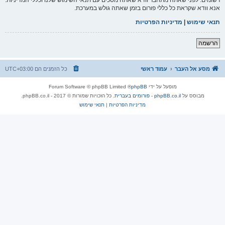
אנא וודא שקראת כל כללי פורום בזמן שאתה גולש במערכת.
תנאי שימוש
|
מדיניות הפרטיות
הרשמה
מסע אל העבר
עמוד ראשי
כל הזמנים הם
UTC+03:00
מופעל על ידי
phpBB
® Forum Software © phpBB Limited
מבוסס על
phpBB.co.il - פורומים בעברית
. כל הזכויות שמורות © 2017 - phpBB.co.il.
מדיניות הפרטיות
|
תנאי שימוש